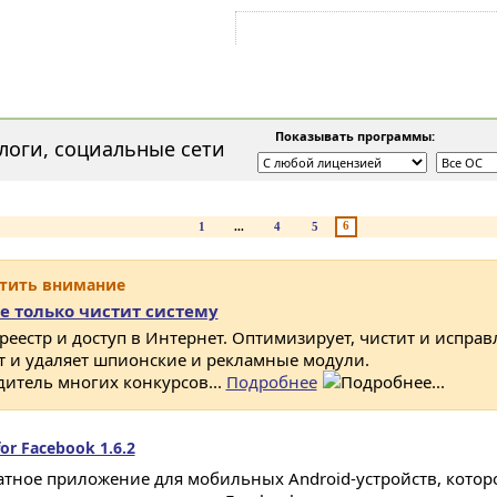
Войти на аккаунт
Зарегистрироваться
Показывать программы:
логи, социальные сети
6
1
...
4
5
атить внимание
е только чистит систему
 реестр и доступ в Интернет. Оптимизирует, чистит и исправ
ет и удаляет шпионские и рекламные модули.
дитель многих конкурсов...
Подробнее
or Facebook 1.6.2
атное приложение для мобильных Android-устройств, котор