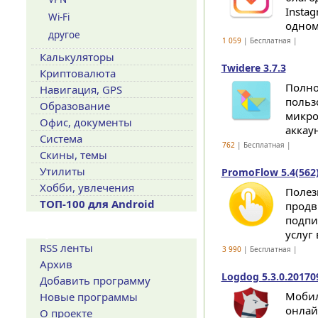
Insta
Wi-Fi
одном 
другое
1 059
| Бесплатная |
Калькуляторы
Twidere 3.7.3
Криптовалюта
Полно
Навигация, GPS
польз
Образование
микро
Офис, документы
аккау
Система
762
| Бесплатная |
Скины, темы
Утилиты
PromoFlow 5.4(562
Хобби, увлечения
Полез
ТОП-100 для Android
продв
подпи
Сервисы
услуг 
RSS ленты
3 990
| Бесплатная |
Архив
Logdog 5.3.0.20170
Добавить программу
Мобил
Новые программы
онлай
О проекте