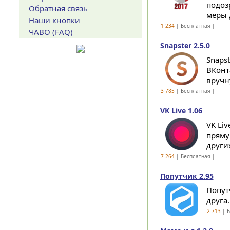
подоз
Обратная связь
меры 
Наши кнопки
1 234
| Бесплатная |
ЧАВО (FAQ)
Snapster 2.5.0
Snaps
ВКонт
вручн
3 785
| Бесплатная |
VK Live 1.06
VK Li
пряму
други
7 264
| Бесплатная |
Попутчик 2.95
Попут
друга..
2 713
| Б