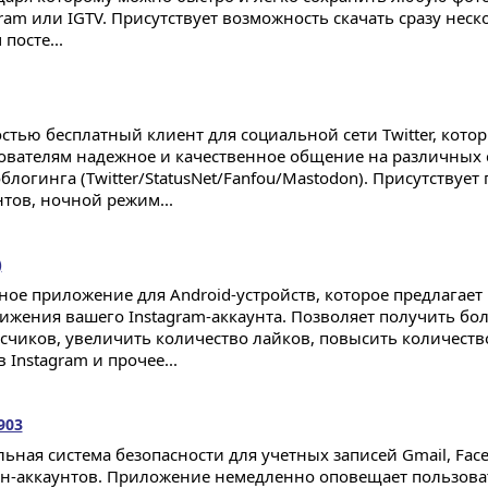
gram или IGTV. Присутствует возможность скачать сразу нес
посте...
стью бесплатный клиент для социальной сети Twitter, кото
ователям надежное и качественное общение на различных 
блогинга (Twitter/StatusNet/Fanfou/Mastodon). Присутствуе
нтов, ночной режим...
)
ное приложение для Android-устройств, которое предлагает
ижения вашего Instagram-аккаунта. Позволяет получить бо
счиков, увеличить количество лайков, повысить количеств
в Instagram и прочее...
903
ьная система безопасности для учетных записей Gmail, Face
н-аккаунтов. Приложение немедленно оповещает пользова