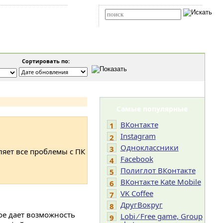
Карта сайта
RSS
Расширенный поиск
Сортировать по:
Самые популярные
ВКонтакте
1
Instagram
2
Одноклассники
3
ляет все проблемы с ПК
Facebook
4
Полиглот ВКонтакте
5
ВКонтакте Kate Mobile
6
VK Coffee
7
ДругВокруг
8
ое дает возможность
Lobi ⁄ Free game, Group
9