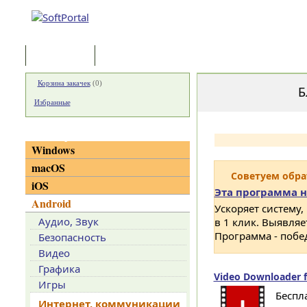
Программы
Статьи
Корзина закачек
(
0
)
Б
Избранные
Категории
Windows
macOS
Советуем обр
iOS
Эта программа н
Android
Ускоряет систему,
Аудио, Звук
в 1 клик. Выявля
Программа - побе
Безопасность
Видео
Графика
Video Downloader f
Игры
Беспл
Интернет, коммуникации