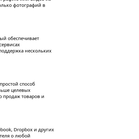
колько фотографий в
рый обеспечивает
сервисах
т поддержка нескольких
 простой способ
льше целевых
о продаж товаров и
book, Dropbox и других
теля о любой