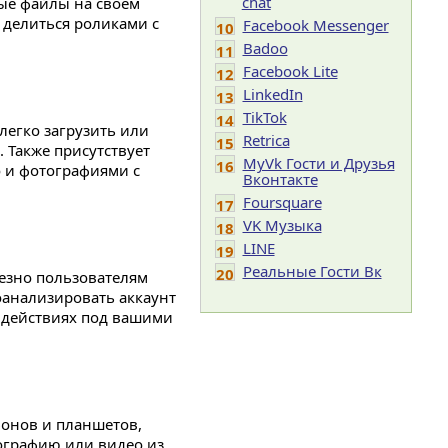
chat
ные файлы на своем
 делиться роликами с
Facebook Messenger
10
Badoo
11
Facebook Lite
12
LinkedIn
13
TikTok
14
легко загрузить или
Retrica
15
 Также присутствует
MyVk Гости и Друзья
16
 и фотографиями с
Вконтакте
Foursquare
17
VK Музыка
18
LINE
19
Реальные Гости Вк
20
лезно пользователям
оанализировать аккаунт
 действиях под вашими
фонов и планшетов,
ографию или видео из