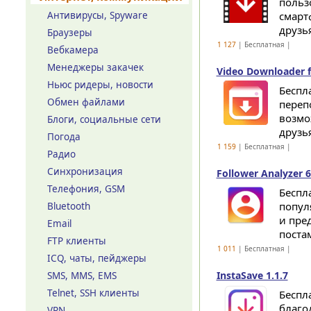
польз
Антивирусы, Spyware
смарт
друзья
Браузеры
1 127
| Бесплатная |
Вебкамера
Менеджеры закачек
Video Downloader f
Ньюс ридеры, новости
Беспл
Обмен файлами
переп
возмо
Блоги, социальные сети
друзья
Погода
1 159
| Бесплатная |
Радио
Синхронизация
Follower Analyzer 6
Телефония, GSM
Беспл
попул
Bluetooth
и пре
Email
постам
FTP клиенты
1 011
| Бесплатная |
ICQ, чаты, пейджеры
InstaSave 1.1.7
SMS, MMS, EMS
Telnet, SSH клиенты
Беспл
благо
VPN