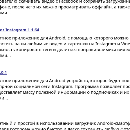
ователю скачивать видео с Facebook и сохранять загружен
фоне, после чего их можно просматривать оффлайн, а также
ми...
or Instagram 1.1.64
атное приложение для Android, с помощью которого можно 
остить ваши любимые видео и картинки на Instagram и Vine.
жность копировать теги и делиться понравившимися видео
ми...
.0.1
атное приложение для Android-устройств, которое будет по
ярной социальной сети Instagram. Программа позволяет пр
доставляет массу полезной информации о подписчиках и их
и...
атный и простой в использовании загрузчик Android-смарт
даря которому можно быстро и легко сохранить любую фот