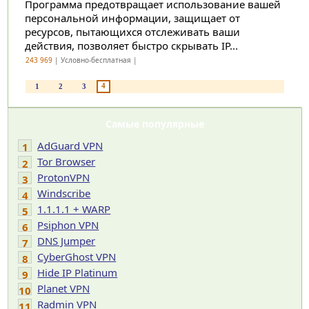
Программа предотвращает использование вашей
персональной информации, защищает от
ресурсов, пытающихся отслеживать ваши
действия, позволяет быстро скрывать IP...
243 969
| Условно-бесплатная |
4
1
2
3
Самые популярные
AdGuard VPN
1
Tor Browser
2
ProtonVPN
3
Windscribe
4
1.1.1.1 + WARP
5
Psiphon VPN
6
DNS Jumper
7
CyberGhost VPN
8
Hide IP Platinum
9
Planet VPN
10
Radmin VPN
11