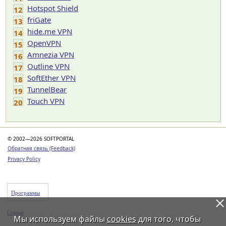
Hotspot Shield
12
friGate
13
hide.me VPN
14
OpenVPN
15
Amnezia VPN
16
Outline VPN
17
SoftEther VPN
18
TunnelBear
19
Touch VPN
20
© 2002—2026 SOFTPORTAL
Обратная связь (Feedback)
Privacy Policy
Программы
Статьи
Мы используем файлы
cookies
для того, чтобы