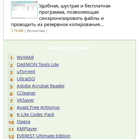
Удобная, шустрая и бесплатная
программа, позволяющая
синхронизировать файлы и
проводить их резервное копирование...
7.74 Мб
| Бесплатная |
Самые популярные
WinRAR
1
DAEMON Tools Lite
2
uTorrent
3
UltraISO
4
Adobe Acrobat Reader
5
CCleaner
6
VKSaver
7
Avast Free Antivirus
8
K-Lite Codec Pack
9
Opera
10
KMPlayer
11
EVEREST Ultimate Edition
12