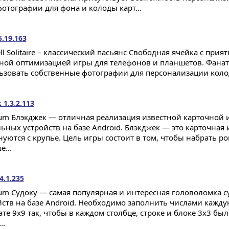
фотографии для фона и колоды карт...
5.19.163
ll Solitaire – классический пасьянс Свободная ячейка с при
ной оптимизацией игры для телефонов и планшетов. Фанат
ьзовать собственные фотографии для персонализации колод
1.3.2.113
ium Блэкджек — отличная реализация известной карточной и
ьных устройств на базе Android. Блэкджек — это карточная 
нуются с крупье. Цель игры состоит в том, чтобы набрать р
...
4.1.235
ium Судоку — самая популярная и интересная головоломка 
йств на базе Android. Необходимо заполнить числами кажду
те 9х9 так, чтобы в каждом столбце, строке и блоке 3х3 был
..