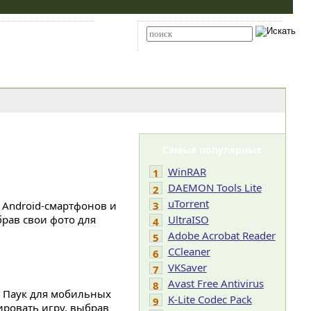
Карта сайта
RSS
Расширенный поиск
Самые популярные
WinRAR
1
DAEMON Tools Lite
2
uTorrent
я Android-смартфонов и
3
рав свои фото для
UltraISO
4
Adobe Acrobat Reader
5
CCleaner
6
VKSaver
7
Avast Free Antivirus
8
в Паук для мобильных
K-Lite Codec Pack
9
ировать игру, выбрав