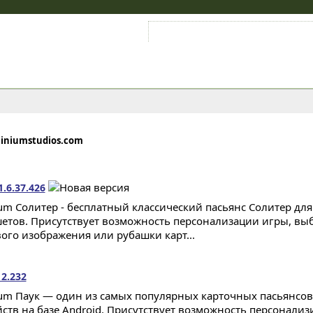
Войти на аккаунт
Зарегистрироваться
ainiumstudios.com
.6.37.426
ium Солитер - бесплатный классический пасьянс Солитер дл
етов. Присутствует возможность персонализации игры, выб
ого изображения или рубашки карт...
12.232
ium Паук — один из самых популярных карточных пасьянсо
йств на базе Android. Присутствует возможность персонализ