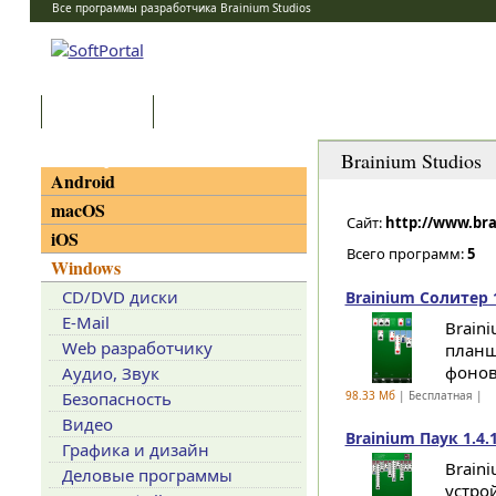
Все программы разработчика Brainium Studios
Программы
Статьи
Категории
Brainium Studios
Android
macOS
Сайт:
http://www.br
iOS
Всего программ:
5
Windows
CD/DVD диски
Brainium Солитер 1
E-Mail
Brain
Web разработчику
планш
фонов
Аудио, Звук
Безопасность
98.33 Мб
| Бесплатная |
Видео
Brainium Паук 1.4.
Графика и дизайн
Brain
Деловые программы
устро