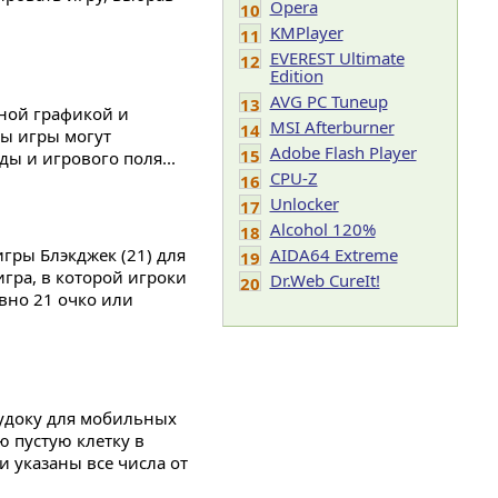
Opera
10
KMPlayer
11
EVEREST Ultimate
12
Edition
AVG PC Tuneup
13
ятной графикой и
MSI Afterburner
14
ы игры могут
Adobe Flash Player
15
ы и игрового поля...
CPU-Z
16
Unlocker
17
Alcohol 120%
18
гры Блэкджек (21) для
AIDA64 Extreme
19
игра, в которой игроки
Dr.Web CureIt!
20
овно 21 очко или
судоку для мобильных
ю пустую клетку в
и указаны все числа от