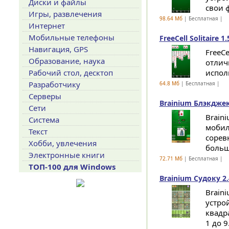
Диски и файлы
свои 
Игры, развлечения
98.64 Мб
| Бесплатная |
Интернет
Мобильные телефоны
FreeCell Solitaire 1.
Навигация, GPS
FreeCe
Образование, наука
отлич
Рабочий стол, десктоп
испол
Разработчику
64.8 Мб
| Бесплатная |
Серверы
Brainium Блэкджек 
Сети
Brain
Система
мобил
Текст
сорев
Хобби, увлечения
больше
Электронные книги
72.71 Мб
| Бесплатная |
ТОП-100 для Windows
Brainium Судоку 2.
Brain
устро
квадра
1 до 9.