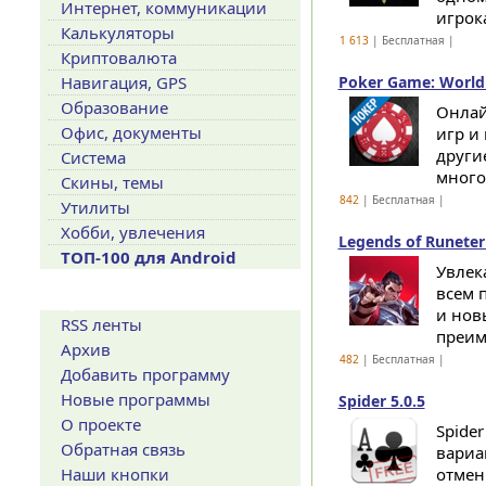
Интернет, коммуникации
игрока
Калькуляторы
1 613
| Бесплатная |
Криптовалюта
Навигация, GPS
Poker Game: World 
Образование
Онлай
Офис, документы
игр и
други
Система
многое
Скины, темы
842
| Бесплатная |
Утилиты
Хобби, увлечения
Legends of Runeter
ТОП-100 для Android
Увлек
всем 
Сервисы
и нов
RSS ленты
преим
Архив
482
| Бесплатная |
Добавить программу
Новые программы
Spider 5.0.5
О проекте
Spide
Обратная связь
вариа
Наши кнопки
отмен