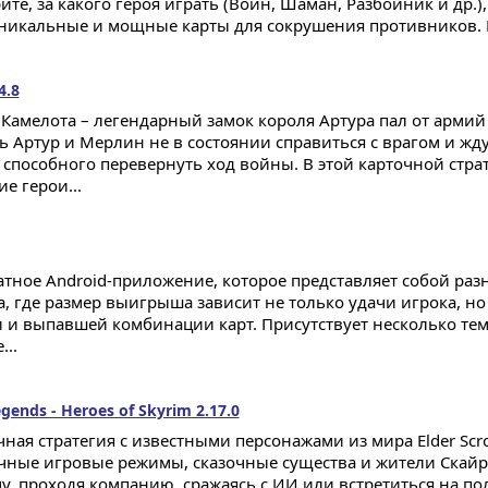
те, за какого героя играть (Воин, Шаман, Разбойник и др.),
уникальные и мощные карты для сокрушения противников. В
4.8
 Камелота – легендарный замок короля Артура пал от армий
ь Артур и Мерлин не в состоянии справиться с врагом и ж
, способного перевернуть ход войны. В этой карточной стра
е герои...
атное Android-приложение, которое представляет собой раз
а, где размер выигрыша зависит не только удачи игрока, но
и и выпавшей комбинации карт. Присутствует несколько те
...
Legends - Heroes of Skyrim 2.17.0
чная стратегия с известными персонажами из мира Elder Scro
чные игровые режимы, сказочные существа и жители Скай
у, проходя компанию, сражаясь с ИИ или встретиться на по