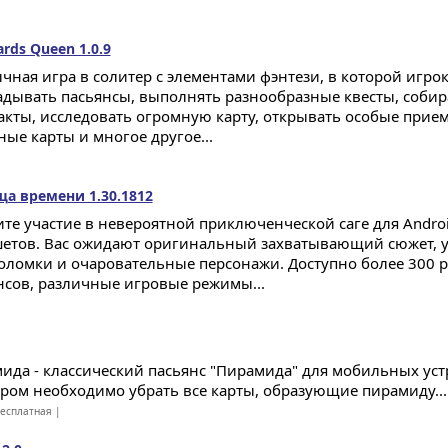
Cards Queen 1.0.9
чная игра в солитер с элементами фэнтези, в которой игрок
адывать пасьянсы, выполнять разнообразные квесты, собир
акты, исследовать огромную карту, открывать особые прие
ные карты и многое другое...
а времени 1.30.1812
те участие в невероятной приключенческой саге для Andro
етов. Вас ожидают оригинальный захватывающий сюжет, 
оломки и очаровательные персонажи. Доступно более 300 
нсов, различные игровые режимы...
ида - классический пасьянс "Пирамида" для мобильных устр
ором необходимо убрать все карты, образующие пирамиду...
есплатная |