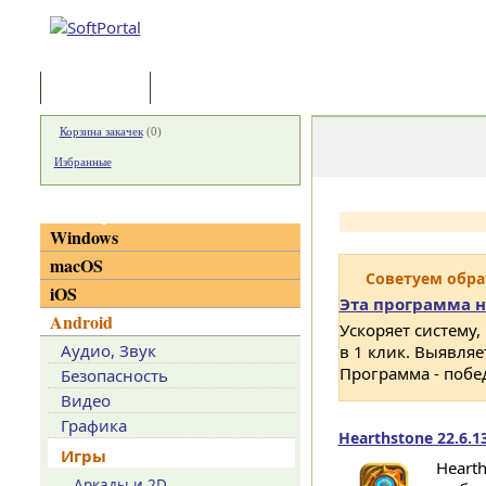
Программы
Статьи
Корзина закачек
(
0
)
Избранные
Категории
Windows
macOS
Советуем обр
iOS
Эта программа н
Android
Ускоряет систему,
Аудио, Звук
в 1 клик. Выявля
Программа - побе
Безопасность
Видео
Графика
Hearthstone 22.6.1
Игры
Heart
Аркады и 2D