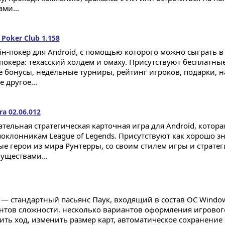
ми...
Poker Club 1.158
н-покер для Android, с помощью которого можно сыграть в
 покера: техасский холдем и омаху. Присутствуют бесплатны
е бонусы, недельные турниры, рейтинг игроков, подарки, н
 другое...
ra 02.06.012
ательная стратегическая карточная игра для Android, котора
поклонникам League of Legends. Присутствуют как хорошо з
ые герои из мира Рунтерры, со своим стилем игры и страте
уществами...
r — стандартный пасьянс Паук, входящий в состав ОС Window
нтов сложности, несколько вариантов оформления игрового
ить ход, изменить размер карт, автоматическое сохранение 