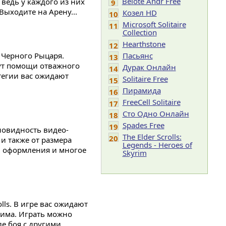
Belote Andr Free
 ведь у каждого из них
9
ыходите на Арену...
Козел HD
10
Microsoft Solitaire
11
Collection
Hearthstone
12
 Черного Рыцаря.
Пасьянс
13
дут помощи отважного
Дурак Онлайн
14
тегии вас ожидают
Solitaire Free
15
Пирамида
16
FreeCell Solitaire
17
Сто Одно Онлайн
18
Spades Free
19
новидность видео-
The Elder Scrolls:
20
 и также от размера
Legends - Heroes of
м оформления и многое
Skyrim
lls. В игре вас ожидают
рима. Играть можно
ле боя с другими