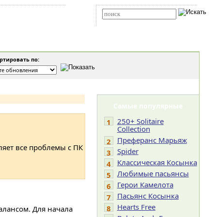
Карта сайта
RSS
Расширенный поиск
тировать по:
Самые популярные
250+ Solitaire
1
Collection
Преферанс Марьяж
2
ляет все проблемы с ПК
Spider
3
Классическая Косынка
4
Любимые пасьянсы
5
Герои Камелота
6
Пасьянс Косынка
7
Hearts Free
8
алансом. Для начала