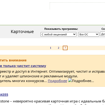
Войти на аккаунт
Зарегистрироваться
Показывать программы:
Сор
Карточные
3
1
2
атить внимание
е только чистит систему
 реестр и доступ в Интернет. Оптимизирует, чистит и исправ
ет и удаляет шпионские и рекламные модули.
дитель многих конкурсов...
Подробнее
34355
hstone – невероятно красивая карточная игра с идеальным б