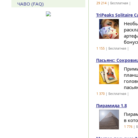
ЧАВО (FAQ)
29 214
| Бесплатная |
TriPeaks Solitaire 
Необы
раскл
артеф
бонус
1 155
| Бесплатная |
Пасьянс: Сокровищ
Прими
планш
голов
пасья
1 370
| Бесплатная |
Пирамида 1.8
Пирам
в кот
1 776
| Б