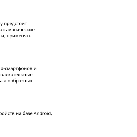
у предстоит
ать магические
мы, применять
id-смартфонов и
увлекательные
разнообразных
ойств на базе Android,