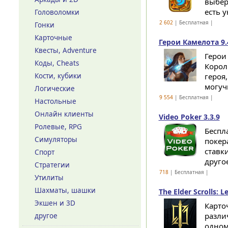
выбери
есть 
Головоломки
2 602
| Бесплатная |
Гонки
Карточные
Герои Камелота 9.
Квесты, Adventure
Герои
Коды, Cheats
Корол
Кости, кубики
героя
могучи
Логические
9 554
| Бесплатная |
Настольные
Онлайн клиенты
Video Poker 3.3.9
Ролевые, RPG
Беспл
Симуляторы
покер
ставк
Спорт
другое
Стратегии
718
| Бесплатная |
Утилиты
Шахматы, шашки
The Elder Scrolls: 
Экшен и 3D
Карто
разли
другое
одном