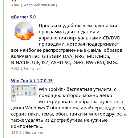
4 802
| Условно-бесплатная |
gBurner 5.0
Простая и удобная в эксплуатации
программа для создания и
управления виртуальными CD/DVD
приводами, которая поддерживает
все наиболее распространенные файлы образов,
включая ISO, GBI/GBP, DAA, NRG, MDF/MDS,
BIN/CUE, UIF, ISZ, ASHDISC, DMG, BWI/B5I, IMG...
6 282
| Бесплатная |
Win Toolkit 1.7.0.15
Win Toolkit - бесплатная утилита, с
помощью которой можно легко
интегрировать в образ загрузочного
диска Windows 7 обновления, драйвера, аддонов,
сервис-паки, темы, обои, твики и многое другое, а
также удалять из дистрибутива ненужные
компоненты...
33 042
| Бесплатная |