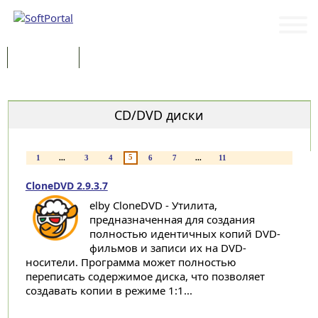
Программы
Статьи
Категории
CD/DVD диски
5
1
...
3
4
6
7
...
11
CloneDVD 2.9.3.7
elby CloneDVD - Утилита,
предназначенная для создания
полностью идентичных копий DVD-
фильмов и записи их на DVD-
носители. Программа может полностью
переписать содержимое диска, что позволяет
создавать копии в режиме 1:1...