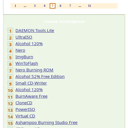
5
1
...
3
4
6
7
...
11
Самые популярные
DAEMON Tools Lite
1
UltraISO
2
Alcohol 120%
3
Nero
4
ImgBurn
5
WinToFlash
6
Nero Burning ROM
7
Alcohol 52% Free Edition
8
Small CD-Writer
9
Alcohol 120%
10
BurnAware Free
11
CloneCD
12
PowerISO
13
Virtual CD
14
Ashampoo Burning Studio Free
15