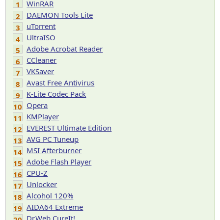
WinRAR
1
DAEMON Tools Lite
2
uTorrent
3
UltraISO
4
Adobe Acrobat Reader
5
CCleaner
6
VKSaver
7
Avast Free Antivirus
8
K-Lite Codec Pack
9
Opera
10
KMPlayer
11
EVEREST Ultimate Edition
12
AVG PC Tuneup
13
MSI Afterburner
14
Adobe Flash Player
15
CPU-Z
16
Unlocker
17
Alcohol 120%
18
AIDA64 Extreme
19
Dr.Web CureIt!
20