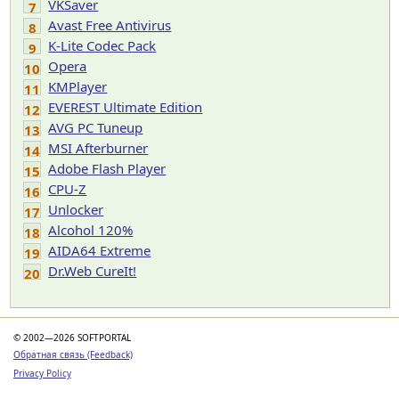
VKSaver
7
Avast Free Antivirus
8
K-Lite Codec Pack
9
Opera
10
KMPlayer
11
EVEREST Ultimate Edition
12
AVG PC Tuneup
13
MSI Afterburner
14
Adobe Flash Player
15
CPU-Z
16
Unlocker
17
Alcohol 120%
18
AIDA64 Extreme
19
Dr.Web CureIt!
20
© 2002—2026 SOFTPORTAL
Обратная связь (Feedback)
Privacy Policy