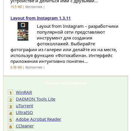
устройстве и делиться ими с друзьями...
15.5 Мб
| Бесплатная |
Layout from Instagram 1.3.11
Layout from Instagram – разработчики
популярной сети представляют
инструмент для создания
фотоколлажей. Выбирайте
фотографии из галереи или делайте их на месте,
используя функцию «Фотокабина». Интерфейс
приложения интуитивно понятен...
6.96 Мб
| Бесплатная |
Самые популярные
WinRAR
1
DAEMON Tools Lite
2
uTorrent
3
UltraISO
4
Adobe Acrobat Reader
5
CCleaner
6