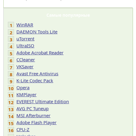
Самые популярные
WinRAR
1
DAEMON Tools Lite
2
uTorrent
3
UltraISO
4
Adobe Acrobat Reader
5
CCleaner
6
VKSaver
7
Avast Free Antivirus
8
K-Lite Codec Pack
9
Opera
10
KMPlayer
11
EVEREST Ultimate Edition
12
AVG PC Tuneup
13
MSI Afterburner
14
Adobe Flash Player
15
CPU-Z
16