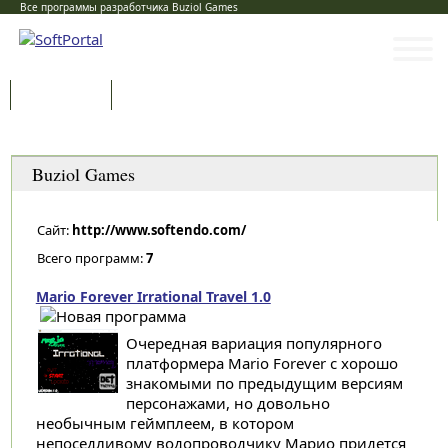
Все программы разработчика Buziol Games
Программы
Статьи
Категории
Buziol Games
Сайт:
http://www.softendo.com/
Всего программ:
7
Mario Forever Irrational Travel 1.0
Очередная вариация популярного
платформера Mario Forever с хорошо
знакомыми по предыдущим версиям
персонажами, но довольно
необычным геймплеем, в котором
непоседливому водопроводчику Марио придется