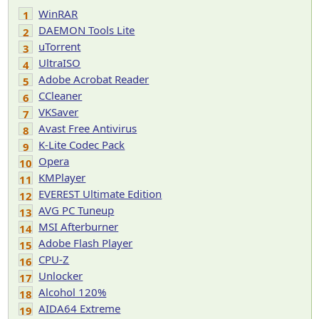
WinRAR
1
DAEMON Tools Lite
2
uTorrent
3
UltraISO
4
Adobe Acrobat Reader
5
CCleaner
6
VKSaver
7
Avast Free Antivirus
8
K-Lite Codec Pack
9
Opera
10
KMPlayer
11
EVEREST Ultimate Edition
12
AVG PC Tuneup
13
MSI Afterburner
14
Adobe Flash Player
15
CPU-Z
16
Unlocker
17
Alcohol 120%
18
AIDA64 Extreme
19