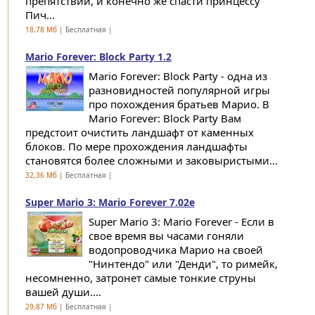
препятствий, и конечно же спасти принцессу
Пич...
18,78 Мб
| Бесплатная |
Mario Forever: Block Party 1.2
Mario Forever: Block Party - одна из
разновидностей популярной игры
про похождения братьев Марио. В
Mario Forever: Block Party Вам
предстоит очистить ландшафт от каменных
блоков. По мере прохождения ландшафты
становятся более сложными и заковыристыми...
32,36 Мб
| Бесплатная |
Super Mario 3: Mario Forever 7.02e
Super Mario 3: Mario Forever - Если в
свое время вы часами гоняли
водопроводчика Марио на своей
"Нинтендо" или "Денди", то римейк,
несомненно, затронет самые тонкие струны
вашей души....
29,87 Мб
| Бесплатная |