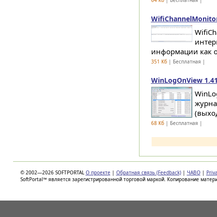
64 Кб
| Бесплатная |
WifiChannelMonitor
WifiC
интер
информации как о 
351 Кб
| Бесплатная |
WinLogOnView 1.4
WinLo
журна
(выхо
68 Кб
| Бесплатная |
© 2002—2026 SOFTPORTAL
О проекте
|
Обратная связь (Feedback)
|
ЧАВО
|
Priv
SoftPortal™ является зарегистрированной торговой маркой. Копирование матер