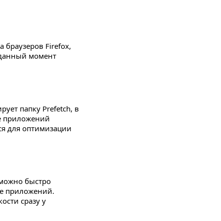
 браузеров Firefox,
в данный момент
ует папку Prefetch, в
ке приложений
тся для оптимизации
 можно быстро
ме приложений.
ости сразу у