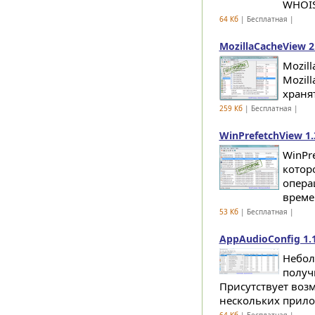
WHOIS.
64 Кб
| Бесплатная |
MozillaCacheView 2
Mozil
Mozil
хранят
259 Кб
| Бесплатная |
WinPrefetchView 1.
WinPre
котор
опера
времен
53 Кб
| Бесплатная |
AppAudioConfig 1.
Небол
получ
Присутствует воз
нескольких прило