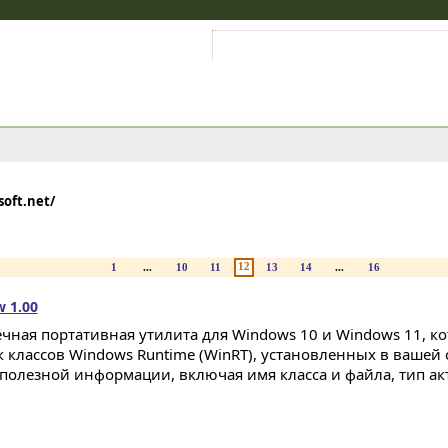
Войти на аккаунт
Зарегистрироваться
soft.net/
12
1
...
10
11
13
14
...
16
 1.00
чная портативная утилита для Windows 10 и Windows 11, ко
к классов Windows Runtime (WinRT), установленных в вашей 
 полезной информации, включая имя класса и файла, тип ак