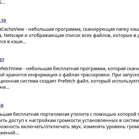
..
.10
laCacheView - небольшая программа, сканирующая папку кэша
la, Netscape и отображающая список всех файлов, которые 
ся в кэше...
37
fetchView - небольшая бесплатная программа, которая сканир
ой хранится информация о файлах трассировки. При запус
ционная система создает Prefetch файл, который используе
и...
16
ьшая бесплатная портативная утилита с помощью которой
ить доступ к настройкам громкости установленных в систе
можность включать/отключать звук, изменять уровень громк
жений...