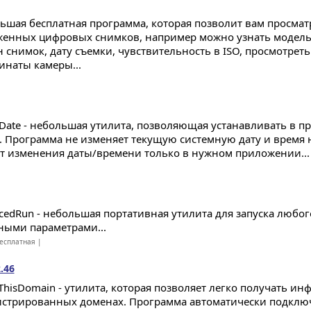
ьшая бесплатная программа, которая позволит вам просмат
женных цифровых снимков, например можно узнать модель
н снимок, дату съемки, чувствительность в ISO, просмотрет
инаты камеры...
Date - небольшая утилита, позволяющая устанавливать в п
. Программа не изменяет текущую системную дату и время 
т изменения даты/времени только в нужном приложении...
cedRun - небольшая портативная утилита для запуска любог
ными параметрами...
есплатная |
.46
ThisDomain - утилита, которая позволяет легко получать и
истрированных доменах. Программа автоматически подключ