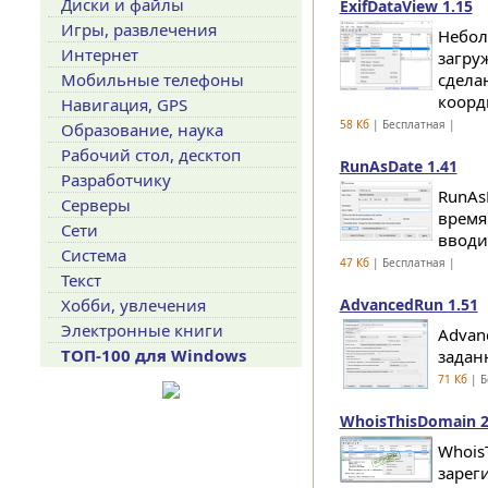
Диски и файлы
ExifDataView 1.15
Игры, развлечения
Небол
Интернет
загру
Мобильные телефоны
сдела
коорд
Навигация, GPS
58 Кб
| Бесплатная |
Образование, наука
Рабочий стол, десктоп
RunAsDate 1.41
Разработчику
RunAs
Серверы
время
Сети
вводи
Система
47 Кб
| Бесплатная |
Текст
Хобби, увлечения
AdvancedRun 1.51
Электронные книги
Advan
ТОП-100 для Windows
задан
71 Кб
| Б
WhoisThisDomain 2
Whois
зарег