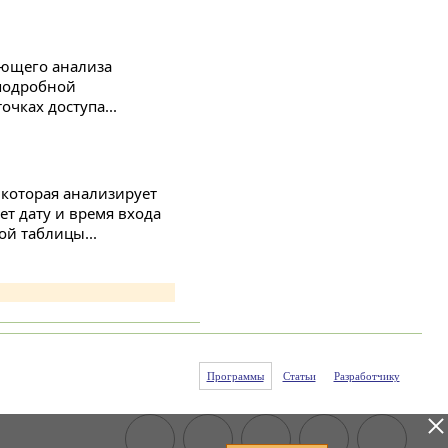
ующего анализа
 подробной
чках доступа...
 которая анализирует
т дату и время входа
ой таблицы...
Программы
Статьи
Разработчику