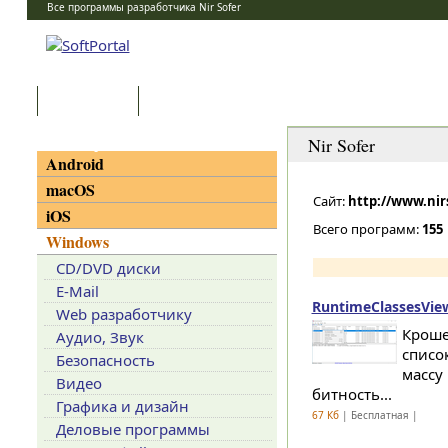
Все программы разработчика Nir Sofer
Программы
Статьи
Категории
Nir Sofer
Android
macOS
Сайт:
http://www.nir
iOS
Всего программ:
155
Windows
CD/DVD диски
E-Mail
RuntimeClassesView
Web разработчику
Кроше
Аудио, Звук
списо
Безопасность
массу
Видео
битность...
Графика и дизайн
67 Кб
| Бесплатная |
Деловые программы