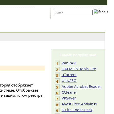
Карта сайта
RSS
Расширенный поиск
Самые популярные
WinRAR
1
DAEMON Tools Lite
2
uTorrent
3
UltraISO
4
торая отображает
Adobe Acrobat Reader
5
системе. Отображает
CCleaner
6
тивации, ключ реестра,
VKSaver
7
Avast Free Antivirus
8
K-Lite Codec Pack
9