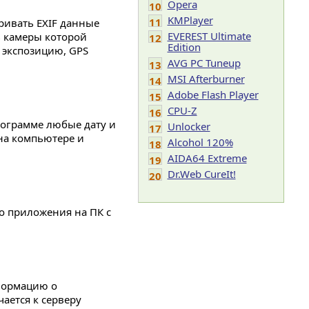
Opera
10
KMPlayer
11
ривать EXIF данные
EVEREST Ultimate
 камеры которой
12
Edition
ь экспозицию, GPS
AVG PC Tuneup
13
MSI Afterburner
14
Adobe Flash Player
15
CPU-Z
16
рограмме любые дату и
Unlocker
17
на компьютере и
Alcohol 120%
18
AIDA64 Extreme
19
Dr.Web CureIt!
20
о приложения на ПК с
нформацию о
ается к серверу