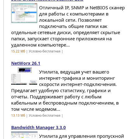
Отличный IP, SNMP и NetBIOS сканер
для работы с компьютерами в
локальной сети. Позволяет
подключать общие папки как
отдельные сетевые диски, определяет скрытые
папки, запускает сторонние приложения на
удаленном компьютере...
15.22 Мб
| Условно-бесплатная |
NetWorx 26.1
Утилита, ведущая учет вашего
интернет-трафика и мониторинг
скорости интернет-подключения.
Предлагает удобную статистику, графики и
отчеты. Поддерживает работу с любым
кабельным и беспроводным подключением, в
том числе модемом...
13.13 Мб
| Условно-бесплатная |
Bandwidth Manager 3.3.0
Утилита для управления пропускной