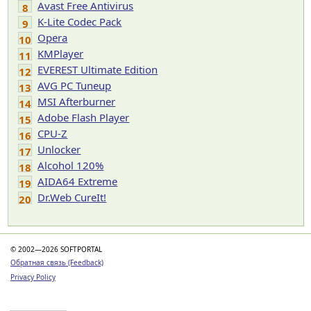
Avast Free Antivirus
8
K-Lite Codec Pack
9
Opera
10
KMPlayer
11
EVEREST Ultimate Edition
12
AVG PC Tuneup
13
MSI Afterburner
14
Adobe Flash Player
15
CPU-Z
16
Unlocker
17
Alcohol 120%
18
AIDA64 Extreme
19
Dr.Web CureIt!
20
© 2002—2026 SOFTPORTAL
Обратная связь (Feedback)
Privacy Policy