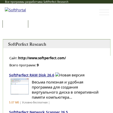
Все программы разработчика SoftPerfect Research
Программы
Статьи
Категории
SoftPerfect Research
Сайт:
http://www.softperfect.com/
Всего программ:
9
SoftPerfect RAM Disk 26.6
Весьма полезная и удобная
программа для создания
виртуального диска в оперативной
памяти компьютера...
5.07 Мб
| Условно-бесплатная |
SoftPerfect Network Scanner 26.5