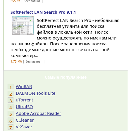
555 Кб
| Бесплатная |
SoftPerfect LAN Search Pro 9.1.1
SoftPerfect LAN Search Pro - небольшая
бесплатная утилита для поиска
файлов в локальной сети. Поиск
можно осуществлять по именам или
по типам файлов. После завершения поиска
необходимые данные можно скачать на свой
компьютер...
1.75 Мб
| Бесплатная |
Самые популярные
WinRAR
1
DAEMON Tools Lite
2
uTorrent
3
UltraISO
4
Adobe Acrobat Reader
5
CCleaner
6
VKSaver
7