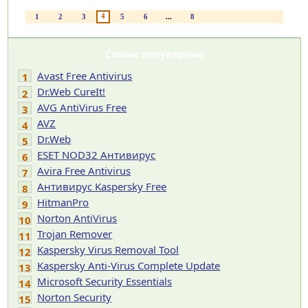
4
1
2
3
5
6
...
8
Самые популярные
Avast Free Antivirus
1
Dr.Web CureIt!
2
AVG AntiVirus Free
3
AVZ
4
Dr.Web
5
ESET NOD32 Антивирус
6
Avira Free Antivirus
7
Антивирус Kaspersky Free
8
HitmanPro
9
Norton AntiVirus
10
Trojan Remover
11
Kaspersky Virus Removal Tool
12
Kaspersky Anti-Virus Complete Update
13
Microsoft Security Essentials
14
Norton Security
15