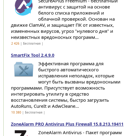
SecureAPlus Freemium - бесплатный
антивирус с защитой на основе
белого списка приложений и
облачной проверкой. Основан на
движке ClamAV, и защищает ПК от известных,
измененных вирусов, угроз "нулевого дня" и
неизвестных вредоносных программ...
2 426
| Бесплатная |
SmartFix Tool 2.4.9.0
Эффективная программа для
быстрого автоматического
исправления неполадок, которые
могут быть вызваны вредоносными
программами. Присутствует возможность
интегрировать утилиту в средство
восстановления системы, быстро загрузить
AutoRuns, CureIt и AdwCleane...
10 380
| Бесплатная |
ZoneAlarm PRO Antivirus Plus Firewall 15.8.213.19411
ZoneAlarm Antivirus - Пакет программ