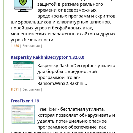
защитой в режиме реального
времени от всевозможных
вредоносных программ и скриптов,
шифровальщиков и клавиатурных шпионов,
новейших угроз и бесфайловых атак,
мошеннических и зараженных сайтов и других
угроз безопасности...
1 456
| Бесплатная |
Kaspersky RakhniDecryptor 1.32.0.0
Kaspersky RakhniDecryptor - утилита
для борьбы с вредоносной
программой Trojan-
Ransom.Win32.Rakhni...
8 591
| Бесплатная |
FreeFixer 1.19
FreeFixer - бесплатная утилита,
которая позволяет обнаруживать и
удалять потенциально опасное
программное обеспечение, как
например рекламные и шпионские программы,