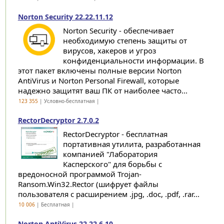
Norton Security 22.22.11.12
Norton Security - обеспечивает
необходимую степень защиты от
вирусов, хакеров и угроз
конфиденциальности информации. В
этот пакет включены полные версии Norton
AntiVirus и Norton Personal Firewall, которые
надежно защитят ваш ПК от наиболее часто...
123 355
| Условно-бесплатная |
RectorDecryptor 2.7.0.2
RectorDecryptor - бесплатная
портативная утилита, разработанная
компанией "Лаборатория
Касперского" для борьбы с
вредоносной программой Trojan-
Ransom.Win32.Rector (шифрует файлы
пользователя с расширением .jpg, .doc, .pdf, .rar...
10 006
| Бесплатная |
Norton AntiVirus 22.22.6.10