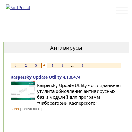
Программы
Статьи
Категории
Антивирусы
4
1
2
3
5
6
...
8
Kaspersky Update Utility 4.1.0.474
Kaspersky Update Utility - официальная
утилита обновления антивирусных
баз и модулей для программ
"Лаборатории Касперского"...
6 799
| Бесплатная |