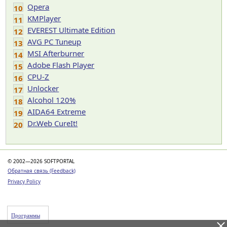
Opera
10
KMPlayer
11
EVEREST Ultimate Edition
12
AVG PC Tuneup
13
MSI Afterburner
14
Adobe Flash Player
15
CPU-Z
16
Unlocker
17
Alcohol 120%
18
AIDA64 Extreme
19
Dr.Web CureIt!
20
© 2002—2026 SOFTPORTAL
Обратная связь (Feedback)
Privacy Policy
Программы