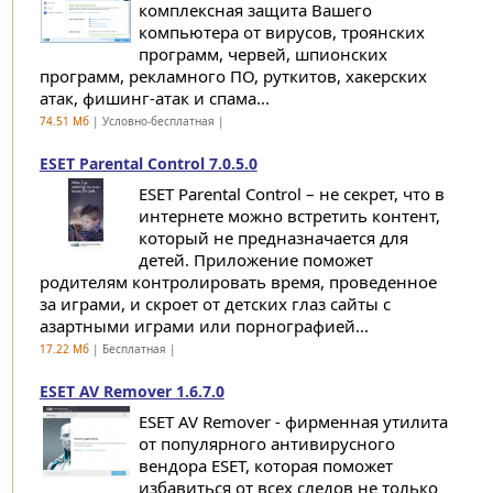
комплексная защита Вашего
компьютера от вирусов, троянских
программ, червей, шпионских
программ, рекламного ПО, руткитов, хакерских
атак, фишинг-атак и спама...
74.51 Мб
| Условно-бесплатная |
ESET Parental Control 7.0.5.0
ESET Parental Control – не секрет, что в
интернете можно встретить контент,
который не предназначается для
детей. Приложение поможет
родителям контролировать время, проведенное
за играми, и скроет от детских глаз сайты с
азартными играми или порнографией...
17.22 Мб
| Бесплатная |
ESET AV Remover 1.6.7.0
ESET AV Remover - фирменная утилита
от популярного антивирусного
вендора ESET, которая поможет
избавиться от всех следов не только