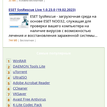
35 Мб
| Условно-бесплатная |
ESET SysRescue Live 1.0.23.0 (19.02.2023)
ESET SysRescue - загрузочная среда на
основе ESET NOD32, служащая для
проверки вашего компьютера на
наличие вирусов с возможностью
лечения и восстановления зараженной системы...
744 Мб
| Бесплатная |
Самые популярные
WinRAR
1
DAEMON Tools Lite
2
uTorrent
3
UltraISO
4
Adobe Acrobat Reader
5
CCleaner
6
VKSaver
7
Avast Free Antivirus
8
K-Lite Codec Pack
9