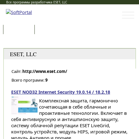
Все программы разработчика ESET, LLC
Программы
Статьи
Категории
ESET, LLC
Сайт:
http://www.eset.com/
Всего программ:
9
ESET NOD32 Internet Security 19.0.14 / 18.2.18
Комплексная защита, гармонично
сочетающая в себе облачные и
проактивные технологии. Включает в
себя антивирусную и антишпионскую защиту,
систему облачной репутации ESET LiveGrid,
контроль устройств, модуль HIPS, игровой режим,
модуль Антивор и прочее...