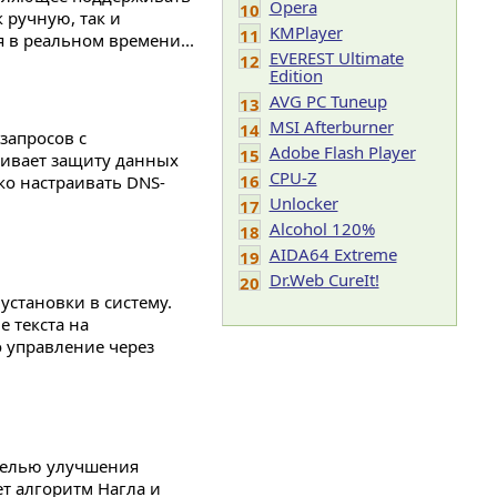
Opera
10
 ручную, так и
KMPlayer
11
 в реальном времени...
EVEREST Ultimate
12
Edition
AVG PC Tuneup
13
MSI Afterburner
14
запросов с
Adobe Flash Player
15
чивает защиту данных
CPU-Z
16
ко настраивать DNS-
Unlocker
17
Alcohol 120%
18
AIDA64 Extreme
19
Dr.Web CureIt!
20
установки в систему.
е текста на
 управление через
целью улучшения
т алгоритм Нагла и