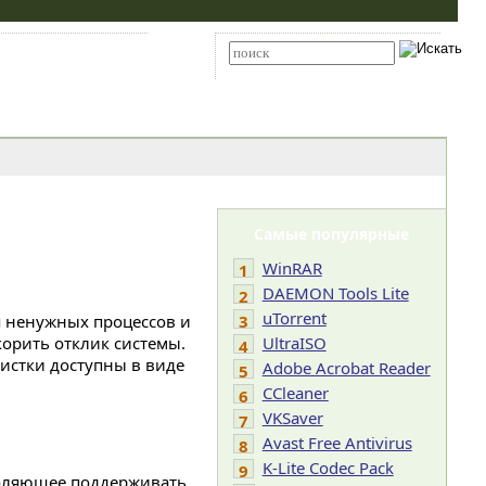
Карта сайта
RSS
Расширенный поиск
Самые популярные
WinRAR
1
DAEMON Tools Lite
2
uTorrent
я ненужных процессов и
3
корить отклик системы.
UltraISO
4
истки доступны в виде
Adobe Acrobat Reader
5
CCleaner
6
VKSaver
7
Avast Free Antivirus
8
K-Lite Codec Pack
9
воляющее поддерживать