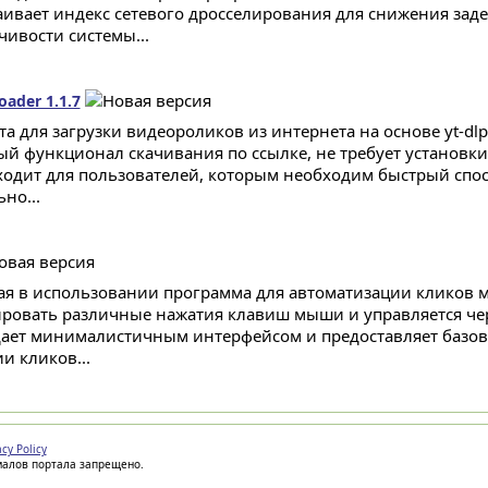
аивает индекс сетевого дросселирования для снижения за
чивости системы...
oader 1.1.7
та для загрузки видеороликов из интернета на основе yt-dl
ый функционал скачивания по ссылке, не требует установк
ходит для пользователей, которым необходим быстрый спос
но...
ая в использовании программа для автоматизации кликов 
ровать различные нажатия клавиш мыши и управляется че
ает минималистичным интерфейсом и предоставляет базо
и кликов...
acy Policy
иалов портала запрещено.