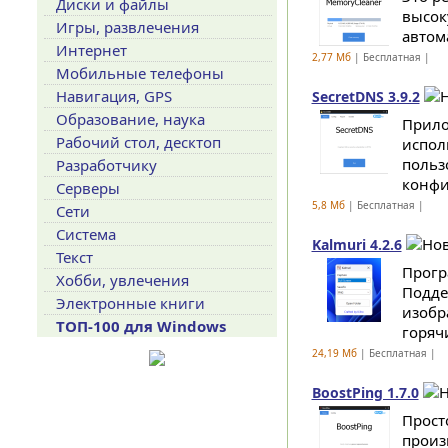
Диски и файлы
высок
Игры, развлечения
автом
Интернет
2,77 Мб
| Бесплатная |
Мобильные телефоны
Навигация, GPS
SecretDNS 3.9.2
Образование, наука
Прило
Рабочий стол, десктоп
испол
польз
Разработчику
конфи
Серверы
5,8 Мб
| Бесплатная |
Сети
Система
Kalmuri 4.2.6
Текст
Прогр
Хобби, увлечения
Подде
Электронные книги
изобр
ТОП-100 для Windows
горяч
24,19 Мб
| Бесплатная |
BoostPing 1.7.0
Прост
произ