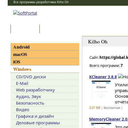
Все программы разработчика Kilho Oh
Программы
Статьи
Категории
Kilho Oh
Android
macOS
Сайт:
https://global.
iOS
Всего программ:
7
Windows
CD/DVD диски
KCleaner 3.8.8
E-Mail
Утили
Web разработчику
управ
Основ
Аудио, Звук
отчёта
Безопасность
3,07 Мб
| Бесплатная |
Видео
Графика и дизайн
MemoryCleaner 2.0
Деловые программы
Это р