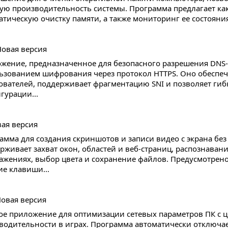
ую производительность системы. Программа предлагает как
атическую очистку памяти, а также мониторинг ее состояния
жение, предназначенное для безопасного разрешения DNS-
ьзованием шифрования через протокол HTTPS. Оно обеспе
ователей, поддерживает фрагментацию SNI и позволяет гиб
гурации...
амма для создания скриншотов и записи видео с экрана без 
рживает захват окон, областей и веб-страниц, распознавани
ажениях, выбор цвета и сохранение файлов. Предусмотрено
ие клавиши...
ое приложение для оптимизации сетевых параметров ПК с 
водительности в играх. Программа автоматически отключае