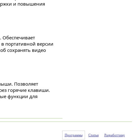
держки и повышения
p. Обеспечивает
и в портативной версии
об сохранять видео
мыши. Позволяет
рез горячие клавиши.
вые функции для
Программы
Статьи
Разработчику