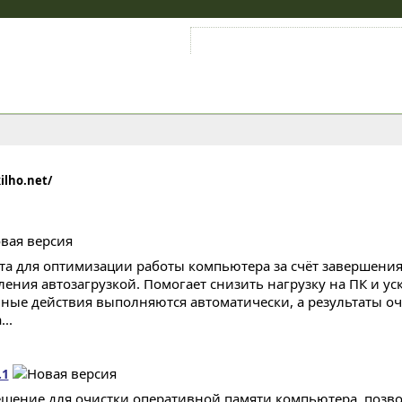
Войти на аккаунт
Зарегистрироваться
kilho.net/
та для оптимизации работы компьютера за счёт завершени
ления автозагрузкой. Помогает снизить нагрузку на ПК и ус
ные действия выполняются автоматически, а результаты оч
...
.1
ешение для очистки оперативной памяти компьютера, поз