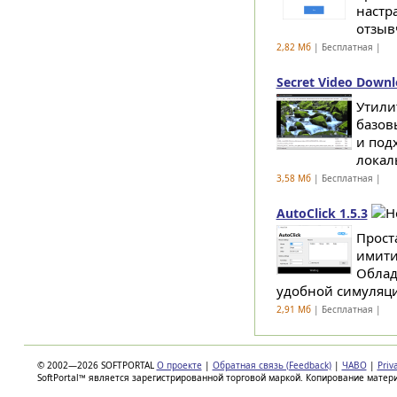
настр
отзыв
2,82 Мб
| Бесплатная |
Secret Video Downl
Утили
базов
и под
локаль
3,58 Мб
| Бесплатная |
AutoClick 1.5.3
Прост
имити
Облад
удобной симуляци
2,91 Мб
| Бесплатная |
© 2002—2026 SOFTPORTAL
О проекте
|
Обратная связь (Feedback)
|
ЧАВО
|
Priv
SoftPortal™ является зарегистрированной торговой маркой. Копирование матер