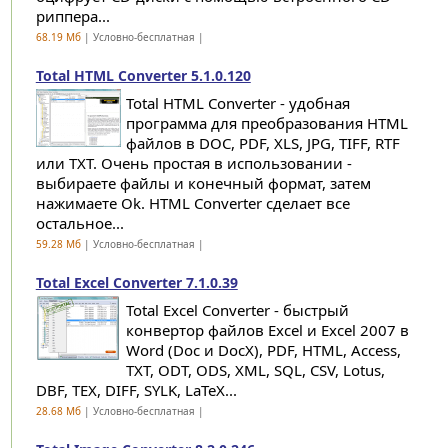
риппера...
68.19 Мб
| Условно-бесплатная |
Total HTML Converter 5.1.0.120
Total HTML Converter - удобная
программа для преобразования HTML
файлов в DOC, PDF, XLS, JPG, TIFF, RTF
или TXT. Очень простая в использовании -
выбираете файлы и конечный формат, затем
нажимаете Ok. HTML Converter сделает все
остальное...
59.28 Мб
| Условно-бесплатная |
Total Excel Converter 7.1.0.39
Total Excel Converter - быстрый
конвертор файлов Excel и Excel 2007 в
Word (Doc и DocX), PDF, HTML, Access,
TXT, ODT, ODS, XML, SQL, CSV, Lotus,
DBF, TEX, DIFF, SYLK, LaTeX...
28.68 Мб
| Условно-бесплатная |