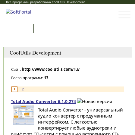
Все программы разработчика CoolUtils Development
Программы
Статьи
Категории
CoolUtils Development
Сайт:
http://www.coolutils.com/ru/
Всего программ:
13
1
2
Total Audio Converter 6.1.0.274
Total Audio Converter - универсальный
аудио конвертер с продуманным
интерфейсом. С лёгкостью
конвертирует любые аудиотреки и
оцифрует CD-диски с помощью встроенного CD-