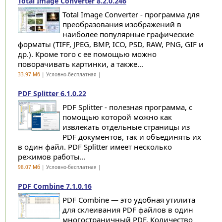
Total Image Converter 8.2.0.246
Total Image Converter - программа для
преобразования изображений в
наиболее популярные графические
форматы (TIFF, JPEG, BMP, ICO, PSD, RAW, PNG, GIF и
др.). Кроме того с ее помощью можно
поворачивать картинки, а также...
33.97 Мб
| Условно-бесплатная |
PDF Splitter 6.1.0.22
PDF Splitter - полезная программа, с
помощью которой можно как
извлекать отдельные страницы из
PDF документов, так и объединять их
в один файл. PDF Splitter имеет несколько
режимов работы...
98.07 Мб
| Условно-бесплатная |
PDF Combine 7.1.0.16
PDF Combine — это удобная утилита
для склеивания PDF файлов в один
многостраничный PDF. Количество