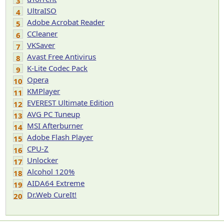
3
UltraISO
4
Adobe Acrobat Reader
5
CCleaner
6
VKSaver
7
Avast Free Antivirus
8
K-Lite Codec Pack
9
Opera
10
KMPlayer
11
EVEREST Ultimate Edition
12
AVG PC Tuneup
13
MSI Afterburner
14
Adobe Flash Player
15
CPU-Z
16
Unlocker
17
Alcohol 120%
18
AIDA64 Extreme
19
Dr.Web CureIt!
20