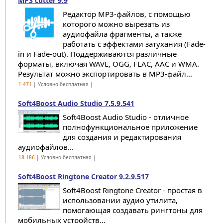
MP3 cutter 9.9
Редактор MP3-файлов, с помощью
которого можно вырезать из
аудиофайла фрагменты, а также
работать с эффектами затухания (Fade-
in и Fade-out). Поддерживаются различные
форматы, включая WAVE, OGG, FLAC, AAC и WMA.
Результат можно экспортировать в MP3-файл...
1 471
| Условно-бесплатная |
Soft4Boost Audio Studio 7.5.9.541
Soft4Boost Audio Studio - отличное
полнофункциональное приложение
для создания и редактирования
аудиофайлов...
18 186
| Условно-бесплатная |
Soft4Boost Ringtone Creator 9.2.9.517
Soft4Boost Ringtone Creator - простая в
использовании аудио утилита,
помогающая создавать рингтоны для
мобильных устройств...