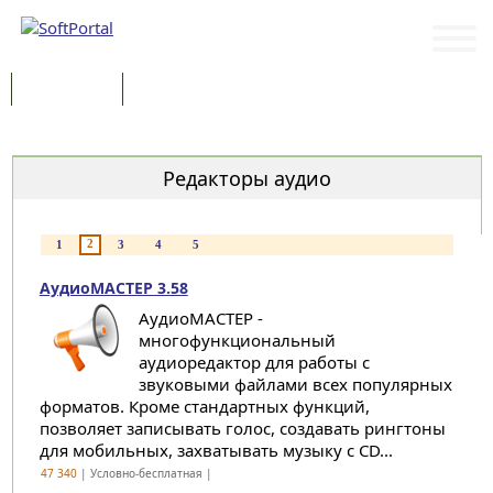
Программы
Статьи
Категории
Редакторы аудио
2
1
3
4
5
АудиоМАСТЕР 3.58
АудиоМАСТЕР -
многофункциональный
аудиоредактор для работы с
звуковыми файлами всех популярных
форматов. Кроме стандартных функций,
позволяет записывать голос, создавать рингтоны
для мобильных, захватывать музыку с CD...
47 340
| Условно-бесплатная |