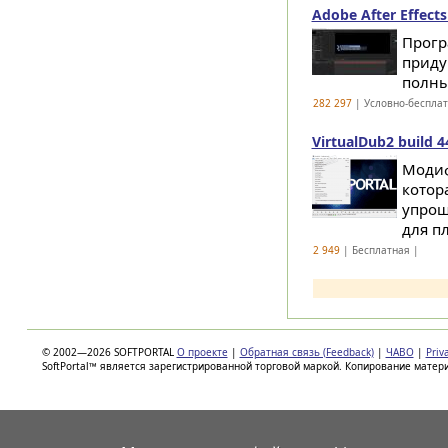
Adobe After Effects
Прогр
приду
полны
282 297
| Условно-беспла
VirtualDub2 build 4
Модиф
котор
упрощ
для пл
2 949
| Бесплатная |
© 2002—2026 SOFTPORTAL
О проекте
|
Обратная связь (Feedback)
|
ЧАВО
|
Priv
SoftPortal™ является зарегистрированной торговой маркой. Копирование матер