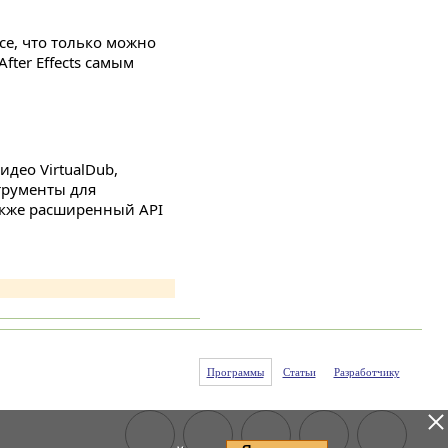
се, что только можно
ter Effects самым
део VirtualDub,
трументы для
акже расширенный API
Программы
Статьи
Разработчику