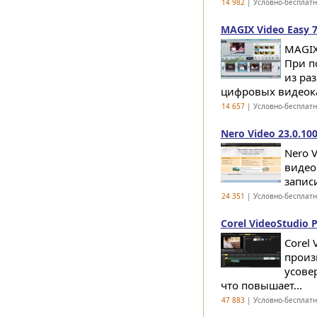
14 982
| Условно-бесплат
MAGIX Video Easy 7
MAGIX
При п
из ра
цифровых видеока
14 657
| Условно-бесплат
Nero Video 23.0.10
Nero 
видео
запис
24 351
| Условно-бесплат
Corel VideoStudio 
Corel
произ
усове
что повышает...
47 883
| Условно-бесплат