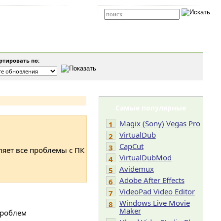
Карта сайта
RSS
Расширенный поиск
тировать по:
Самые популярные
Magix (Sony) Vegas Pro
1
VirtualDub
2
CapCut
3
ляет все проблемы с ПК
VirtualDubMod
4
Avidemux
5
Adobe After Effects
6
VideoPad Video Editor
7
Windows Live Movie
8
Maker
проблем