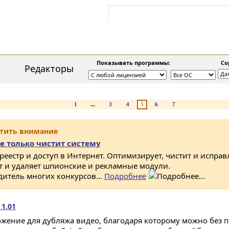
Войти на аккаунт
Зарегистрироваться
Показывать программы:
Сор
Редакторы
5
1
...
3
4
6
7
атить внимание
е только чистит систему
 реестр и доступ в Интернет. Оптимизирует, чистит и исправ
ет и удаляет шпионские и рекламные модули.
дитель многих конкурсов...
Подробнее
 1.01
жение для дубляжа видео, благодаря которому можно без 