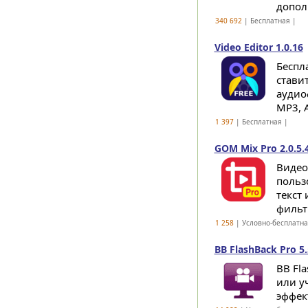
допол
340 692
| Бесплатная |
Video Editor 1.0.16
Беспл
стави
аудио
MP3, A
1 397
| Бесплатная |
GOM Mix Pro 2.0.5.
Видео
польз
текст
фильт
1 258
| Условно-бесплатн
BB FlashBack Pro 5
BB Fl
или у
эффект