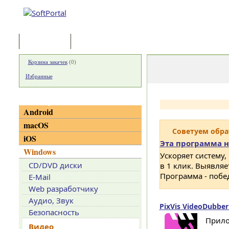
Программы
Статьи
Корзина закачек
(
0
)
Избранные
Категории
Android
macOS
Советуем обр
iOS
Эта программа н
Windows
Ускоряет систему,
CD/DVD диски
в 1 клик. Выявля
Программа - побе
E-Mail
Web разработчику
Аудио, Звук
PixVis VideoDubber
Безопасность
Прило
Видео