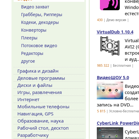
конве
Видео захват
Window
естес
Грабберы, Рипперы
430
| Демо версия |
Кодеки, декодеры
Конверторы
VirtualDub 1.10.4
Плееры
Virtu
Потоковое видео
AVI2 
встро
Редакторы
и ауд..
другое
985 322
| Бесплатная |
Графика и дизайн
ВидеоШОУ 5.0
Деловые программы
Диски и файлы
Видео
Игры, развлечения
созда
более
Интернет
запись на DVD...
Мобильные телефоны
5 815
| Условно-бесплатн
Навигация, GPS
Образование, наука
CyberLink PowerDir
Рабочий стол, десктоп
Cyber
Разработчику
домаш