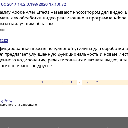
 CC 2017 14.2.0.198/2020 17.1.0.72
амму Adobe After Effects называют Photoshopом для видео. В
мать для обработки видео реализовано в программе Adobe Af
м и наилучшим образом...
тная |
4282
ицированная версия популярной утилиты для обработки ви
ая предлагает улучшенную функциональность и новые инс
енного кодирования, редактирования и захвата видео, а т
агинов и многое другое...
5
1
...
3
4
6
7
acy Policy
иалов портала запрещено.