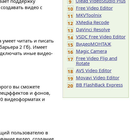
Ulead VideoStudio Plus
вает поддержку
9
 создавать видео с
Free Video Editor
10
MKVToolnix
11
XMedia Recode
12
DaVinci Resolve
13
VSDC Free Video Editor
14
 умеет читать и писать
ВидеоМОНТАЖ
15
арьера 2 Гб). Имеет
Magic Camera
16
одключать иные видео-
Free Video Flip and
17
Rotate
AVS Video Editor
18
Movavi Video Editor
19
BB FlashBack Express
20
рого вы сможете
пецэффектов и фонов,
30 видеоформатах и
ющий пользователю в
вание видео, создание