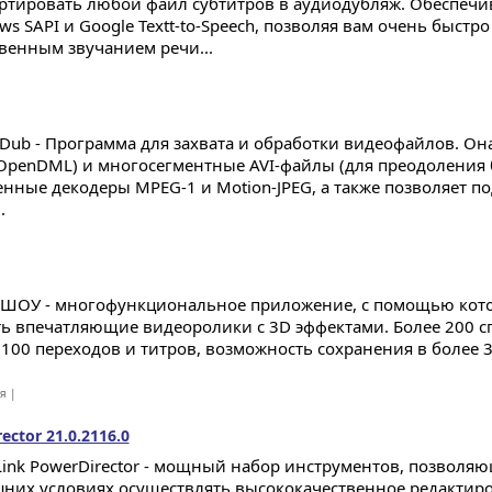
ртировать любой файл субтитров в аудиодубляж. Обеспечи
s SAPI и Google Textt-to-Speech, позволяя вам очень быстро
твенным звучанием речи...
alDub - Программа для захвата и обработки видеофайлов. Она
(OpenDML) и многосегментные AVI-файлы (для преодоления б
енные декодеры MPEG-1 и Motion-JPEG, а также позволяет п
.
ШОУ - многофункциональное приложение, с помощью кото
ть впечатляющие видеоролики с 3D эффектами. Более 200 с
 100 переходов и титров, возможность сохранения в более 
ая |
ector 21.0.2116.0
Link PowerDirector - мощный набор инструментов, позволя
них условиях осуществлять высококачественное редактиро