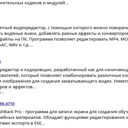
нительных кодеков и модулей...
атный видеоредактор, с помощью которого можно поворачи
ть водяные знаки, добавлять разные эффекты и конвертиров
файлы на ПК. Программа позволяет редактировать MP4, MOV,
AC, WAV и т.д....
4
редактор и кодировщик, разработанный как для начинающи
ователей, который позволяет комбинировать различные к
 и изображения для создания захватывающего видео. Имее
ров и эффектов...
ая |
.56.4710
ashBack Pro - программа для записи экрана для создания о
чебных материалов. Обладает функциями редактирования з
ами экспорта в EXE...