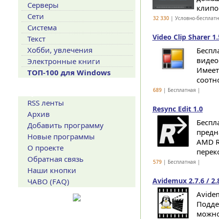
Серверы
клипов
Сети
32 330
| Условно-бесплат
Система
Video Clip Sharer 1.
Текст
Хобби, увлечения
Беспл
видео
Электронные книги
Имеет
ТОП-100 для Windows
соотн
689
| Бесплатная |
Сервисы
RSS ленты
Resync Edit 1.0
Архив
Беспл
Добавить программу
предн
Новые программы
AMD R
О проекте
переко
Обратная связь
579
| Бесплатная |
Наши кнопки
Avidemux 2.7.6 / 2.
ЧАВО (FAQ)
Avide
Подде
можно