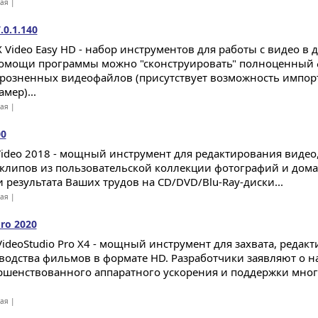
ная |
.0.1.140
 Video Easy HD - набор инструментов для работы с видео в
омощи программы можно "сконструировать" полноценный
зрозненных видеофайлов (присутствует возможность импор
мер)...
ная |
00
Video 2018 - мощный инструмент для редактирования видео,
клипов из пользовательской коллекции фотографий и дома
и результата Ваших трудов на CD/DVD/Blu-Ray-диски...
ная |
Pro 2020
 VideoStudio Pro X4 - мощный инструмент для захвата, редак
водства фильмов в формате HD. Разработчики заявляют о 
ршенствованного аппаратного ускорения и поддержки мног
ная |