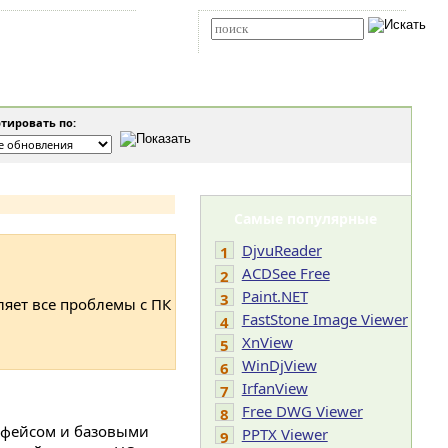
Карта сайта
RSS
Расширенный поиск
тировать по:
Самые популярные
DjvuReader
1
ACDSee Free
2
Paint.NET
3
ляет все проблемы с ПК
FastStone Image Viewer
4
XnView
5
WinDjView
6
IrfanView
7
Free DWG Viewer
8
рфейсом и базовыми
PPTX Viewer
9