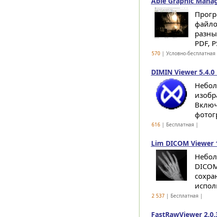
Able Graphic Manag
Прогр
файло
разны
PDF, PS
570
| Условно-бесплатная
DIMIN Viewer 5.4.0 
Небол
изобр
Включ
фотог
616
| Бесплатная |
Lim DICOM Viewer 
Небол
DICOM
сохра
исполь
2 537
| Бесплатная |
FastRawViewer 2.0.