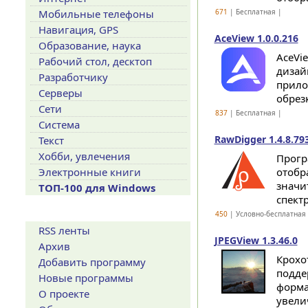
Мобильные телефоны
671
| Бесплатная |
Навигация, GPS
AceView 1.0.0.216
Образование, наука
AceVi
Рабочий стол, десктоп
дизай
Разработчику
прило
Серверы
обрез
Сети
837
| Бесплатная |
Система
RawDigger 1.4.8.79
Текст
Хобби, увлечения
Прогр
Электронные книги
отобр
значи
ТОП-100 для Windows
спектр
Сервисы
450
| Условно-бесплатная
RSS ленты
JPEGView 1.3.46.0
Архив
Крохо
Добавить программу
подде
Новые программы
форма
О проекте
увели