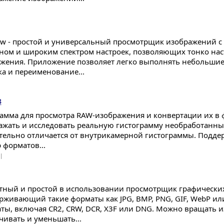
ew - простой и универсальный просмотрщик изображений 
ном и широким спектром настроек, позволяющих тонко нас
жения. Приложение позволяет легко выполнять небольшие 
ка и переименование...
3
амма для просмотра RAW-изображения и конвертации их в ф
ажать и исследовать реальную гистограмму необработанны
тельно отличается от внутрикамерной гистограммы. Подд
 форматов...
 |
тный и простой в использовании просмотрщик графических
рживающий такие форматы как JPG, BMP, PNG, GIF, WebP или 
ты, включая CR2, CRW, DCR, X3F или DNG. Можно вращать 
чивать и уменьшать...