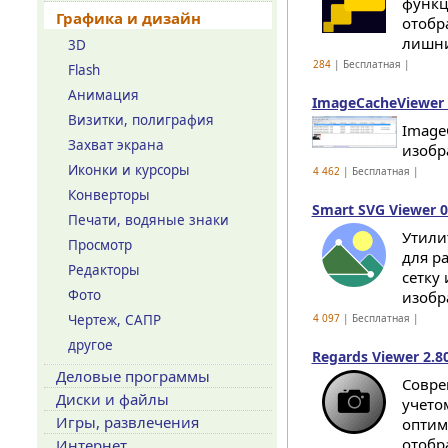
функц
Графика и дизайн
отобр
лишни
3D
284
| Бесплатная |
Flash
Анимация
ImageCacheViewer 
Визитки, полиграфия
Image
Захват экрана
изобр
Иконки и курсоры
4 462
| Бесплатная |
Конверторы
Smart SVG Viewer 0
Печати, водяные знаки
Утили
Просмотр
для р
Редакторы
сетку
Фото
изобр
Чертеж, САПР
4 097
| Бесплатная |
другое
Regards Viewer 2.8
Деловые программы
Cовре
Диски и файлы
учето
Игры, развлечения
оптим
отобр
Интернет