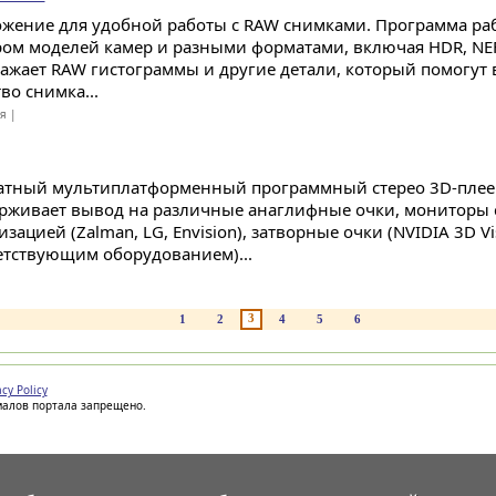
жение для удобной работы с RAW снимками. Программа ра
ром моделей камер и разными форматами, включая HDR, NEF,
ажает RAW гистограммы и другие детали, который помогут 
во снимка...
ая |
атный мультиплатформенный программный стерео 3D-плее
рживает вывод на различные анаглифные очки, мониторы 
зацией (Zalman, LG, Envision), затворные очки (NVIDIA 3D V
етствующим оборудованием)...
3
1
2
4
5
6
acy Policy
иалов портала запрещено.