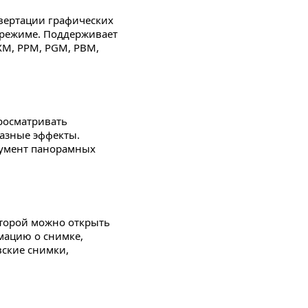
вертации графических
м режиме. Поддерживает
PXM, PPM, PGM, PBM,
росматривать
азные эффекты.
румент панорамных
оторой можно открыть
мацию о снимке,
вские снимки,