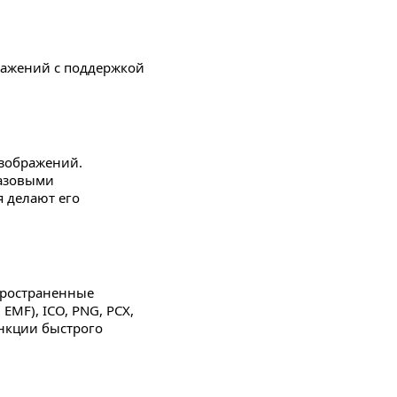
ражений с поддержкой
зображений.
базовыми
 делают его
пространенные
EMF), ICO, PNG, PCX,
ункции быстрого