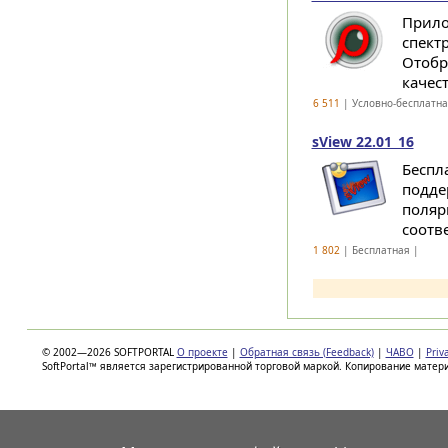
Прило
спект
Отобр
качест
6 511
| Условно-бесплатн
sView 22.01_16
Беспл
подде
поляри
соотв
1 802
| Бесплатная |
© 2002—2026 SOFTPORTAL
О проекте
|
Обратная связь (Feedback)
|
ЧАВО
|
Priv
SoftPortal™ является зарегистрированной торговой маркой. Копирование матер