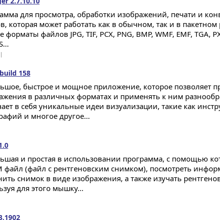
er 2.7.10.10
амма для просмотра, обработки изображений, печати и кон
в, которая может работать как в обычном, так и в пакетно
е форматы файлов JPG, TIF, PCX, PNG, BMP, WMF, EMF, TGA, 
...
 |
build 158
ьшое, быстрое и мощное приложение, которое позволяет п
ажения в различных форматах и применять к ним разнообр
ает в себя уникальные идеи визуализации, такие как инст
рафий и многое другое...
1.0
ьшая и простая в использовании программа, с помощью к
 файл (файл с рентгеновским снимком), посмотреть инфор
нить снимок в виде изображения, а также изучать рентгено
зуя для этого мышку...
3.1902