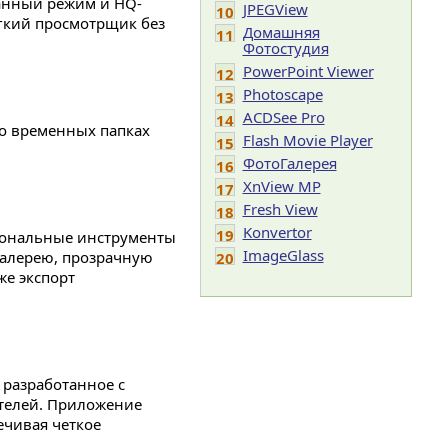
анный режим и HQ-
JPEGView
10
ёгкий просмотрщик без
Домашняя
11
Фотостудия
PowerPoint Viewer
12
Photoscape
13
ACDSee Pro
14
во временных папках
Flash Movie Player
15
ФотоГалерея
16
XnView MP
17
Fresh View
18
Konvertor
19
иональные инструменты
ImageGlass
галерею, прозрачную
20
же экспорт
 разработанное с
телей. Приложение
ечивая четкое