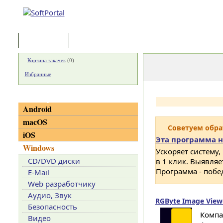
Программы
Статьи
Корзина закачек
(
0
)
Избранные
Категории
Android
macOS
Советуем обр
iOS
Эта программа н
Windows
Ускоряет систему,
CD/DVD диски
в 1 клик. Выявля
Программа - побе
E-Mail
Web разработчику
Аудио, Звук
RGByte Image Viewe
Безопасность
Компа
Видео