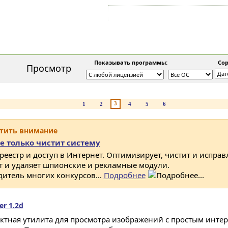
Войти на аккаунт
Зарегистрироваться
Показывать программы:
Сор
Просмотр
3
1
2
4
5
6
атить внимание
е только чистит систему
 реестр и доступ в Интернет. Оптимизирует, чистит и исправ
ет и удаляет шпионские и рекламные модули.
дитель многих конкурсов...
Подробнее
r 1.2d
ктная утилита для просмотра изображений с простым инте