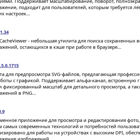
иями. Поддерживает масштабирование, поворот, полноэкр
ажение, подходит для пользователей, которым требуется л
х настроек...
1.34
CacheViewer - небольшая утилита для поиска сохраненных 
ажений, остающихся в кэше при работе в браузере...
.5.0.1715
та для предпросмотра SVG-файлов, предлагающая професс
аботы с графикой. Поддерживает альфа-канал, встроенную 
 и фиксированный масштаб для детального просмотра, а так
ажений в PNG...
0.9
менное приложение для просмотра и редактирования фото,
м самых современных технологий и потребностей пользова
изировано для работы на устройствах с высоким DPI, обесп
ажение изображений...