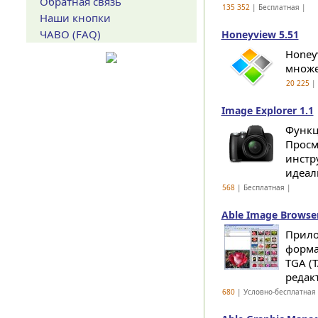
Обратная связь
135 352
| Бесплатная |
Наши кнопки
ЧАВО (FAQ)
Honeyview 5.51
Honey
множе
20 225
| 
Image Explorer 1.1
Функц
Просм
инстр
идеал
568
| Бесплатная |
Able Image Browser
Прило
формат
TGA (
редак
680
| Условно-бесплатная