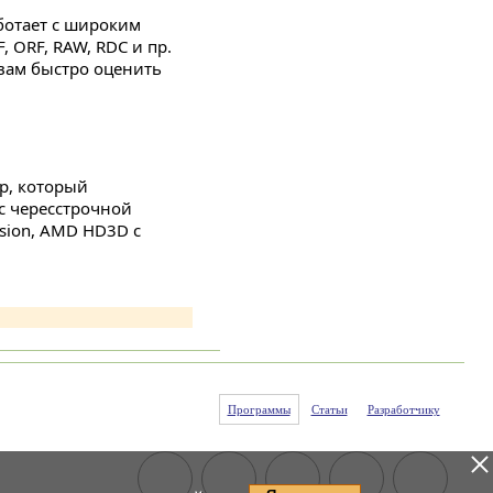
ботает с широким
 ORF, RAW, RDC и пр.
вам быстро оценить
р, который
с чересстрочной
ision, AMD HD3D с
Программы
Статьи
Разработчику