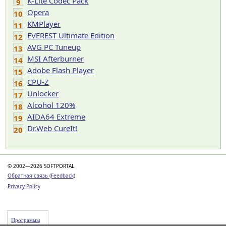
K-Lite Codec Pack
9
Opera
10
KMPlayer
11
EVEREST Ultimate Edition
12
AVG PC Tuneup
13
MSI Afterburner
14
Adobe Flash Player
15
CPU-Z
16
Unlocker
17
Alcohol 120%
18
AIDA64 Extreme
19
Dr.Web CureIt!
20
© 2002—2026 SOFTPORTAL
Обратная связь (Feedback)
Privacy Policy
Программы