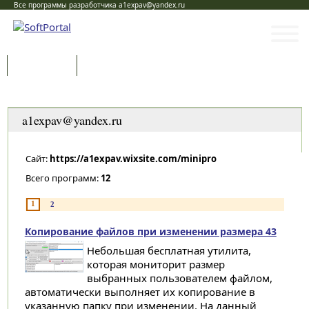
Все программы разработчика a1expav@yandex.ru
Программы
Статьи
Категории
a1expav@yandex.ru
Сайт:
https://a1expav.wixsite.com/minipro
Всего программ:
12
1
2
Копирование файлов при изменении размера 43
Небольшая бесплатная утилита,
которая мониторит размер
выбранных пользователем файлом,
автоматически выполняет их копирование в
указанную папку при изменении. На данный