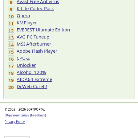
Avast Free Antivirus
8
K-Lite Codec Pack
9
Opera
10
KMPlayer
11
EVEREST Ultimate Edition
12
AVG PC Tuneup
13
MSI Afterburner
14
Adobe Flash Player
15
CPU-Z
16
Unlocker
17
Alcohol 120%
18
AIDA64 Extreme
19
Dr.Web CureIt!
20
© 2002—2026 SOFTPORTAL
Обратная связь (Feedback)
Privacy Policy