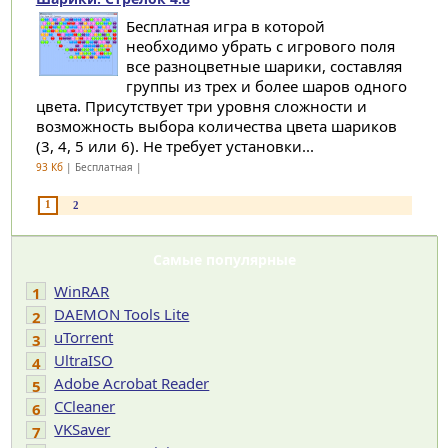
Бесплатная игра в которой
необходимо убрать с игрового поля
все разноцветные шарики, составляя
группы из трех и более шаров одного
цвета. Присутствует три уровня сложности и
возможность выбора количества цвета шариков
(3, 4, 5 или 6). Не требует установки...
93 Кб
| Бесплатная |
1
2
Самые популярные
WinRAR
1
DAEMON Tools Lite
2
uTorrent
3
UltraISO
4
Adobe Acrobat Reader
5
CCleaner
6
VKSaver
7