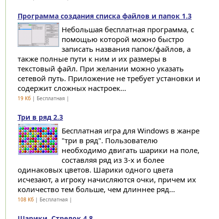
Программа создания списка файлов и папок 1.3
Небольшая бесплатная программа, с
помощью которой можно быстро
записать названия папок/файлов, а
также полные пути к ним и их размеры в
текстовый файл. При желании можно указать
сетевой путь. Приложение не требует установки и
содержит сложных настроек...
19 Кб
| Бесплатная |
Три в ряд 2.3
Бесплатная игра для Windows в жанре
"три в ряд". Пользователю
необходимо двигать шарики на поле,
составляя ряд из 3-х и более
одинаковых цветов. Шарики одного цвета
исчезают, а игроку начисляются очки, причем их
количество тем больше, чем длиннее ряд...
108 Кб
| Бесплатная |
Шарики. Стрелок 4.8