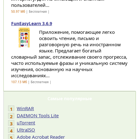
пользователей...
50.97 Мб
| Бесплатная |
FunEasyLearn 3.6.9
Приложение, помогающее легко
освоить чтение, письмо и
разговорную речь на иностранном
языке. Предлагает богатый
словарный запас, отслеживание своего прогресса,
часто используемые фразы и уникальную систему
изучения, основанную на научных
исследованиях...
107.13 Мб
| Бесплатная |
Самые популярные
WinRAR
1
DAEMON Tools Lite
2
uTorrent
3
UltraISO
4
Adobe Acrobat Reader
5