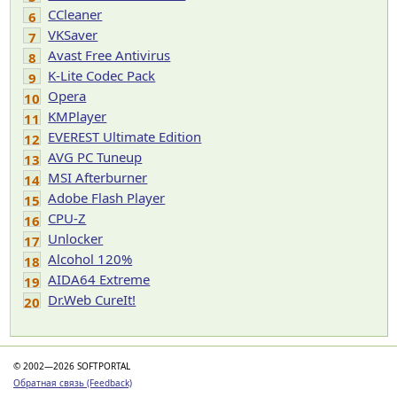
CCleaner
6
VKSaver
7
Avast Free Antivirus
8
K-Lite Codec Pack
9
Opera
10
KMPlayer
11
EVEREST Ultimate Edition
12
AVG PC Tuneup
13
MSI Afterburner
14
Adobe Flash Player
15
CPU-Z
16
Unlocker
17
Alcohol 120%
18
AIDA64 Extreme
19
Dr.Web CureIt!
20
© 2002—2026 SOFTPORTAL
Обратная связь (Feedback)