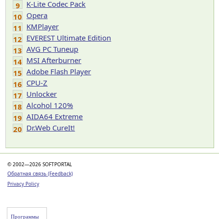
K-Lite Codec Pack
9
Opera
10
KMPlayer
11
EVEREST Ultimate Edition
12
AVG PC Tuneup
13
MSI Afterburner
14
Adobe Flash Player
15
CPU-Z
16
Unlocker
17
Alcohol 120%
18
AIDA64 Extreme
19
Dr.Web CureIt!
20
© 2002—2026 SOFTPORTAL
Обратная связь (Feedback)
Privacy Policy
Программы