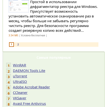
Простой в использовании
дефрагментатор реестра для Windows.
Присутствует возможность
установить автоматическое сканирование раз в
месяц, чтобы больше не забывать регулярно
чистить реестр. Для безопасности программа
создает резервную копию всех действий...
3.54 Мб
| Условно-бесплатная |
1
2
Самые популярные
WinRAR
1
DAEMON Tools Lite
2
uTorrent
3
UltraISO
4
Adobe Acrobat Reader
5
CCleaner
6
VKSaver
7
Avast Free Antivirus
8