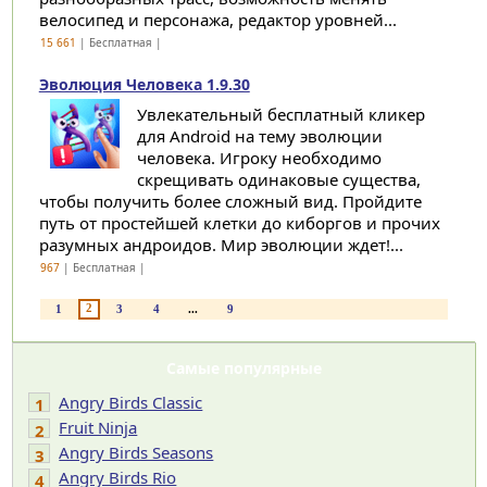
велосипед и персонажа, редактор уровней...
15 661
| Бесплатная |
Эволюция Человека 1.9.30
Увлекательный бесплатный кликер
для Android на тему эволюции
человека. Игроку необходимо
скрещивать одинаковые существа,
чтобы получить более сложный вид. Пройдите
путь от простейшей клетки до киборгов и прочих
разумных андроидов. Мир эволюции ждет!...
967
| Бесплатная |
2
1
3
4
...
9
Самые популярные
Angry Birds Classic
1
Fruit Ninja
2
Angry Birds Seasons
3
Angry Birds Rio
4