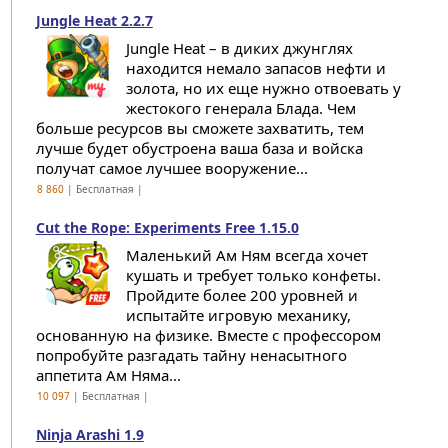
Jungle Heat 2.2.7
Jungle Heat – в диких джунглях
находится немало запасов нефти и
золота, но их еще нужно отвоевать у
жестокого генерала Блада. Чем
больше ресурсов вы сможете захватить, тем
лучше будет обустроена ваша база и войска
получат самое лучшее вооружение...
8 860
| Бесплатная |
Cut the Rope: Experiments Free 1.15.0
Маленький Ам Ням всегда хочет
кушать и требует только конфеты.
Пройдите более 200 уровней и
испытайте игровую механику,
основанную на физике. Вместе с профессором
попробуйте разгадать тайну ненасытного
аппетита Ам Няма...
10 097
| Бесплатная |
Ninja Arashi 1.9