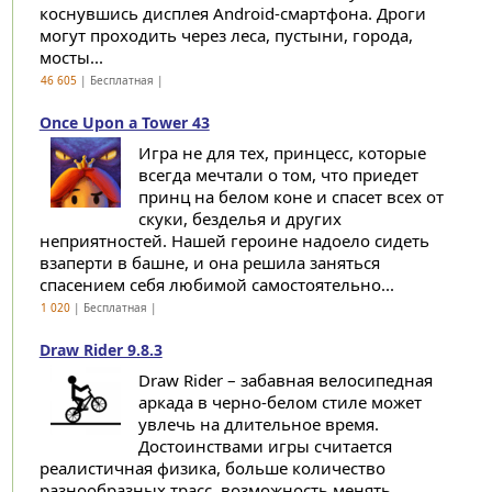
коснувшись дисплея Android-смартфона. Дроги
могут проходить через леса, пустыни, города,
мосты...
46 605
| Бесплатная |
Once Upon a Tower 43
Игра не для тех, принцесс, которые
всегда мечтали о том, что приедет
принц на белом коне и спасет всех от
скуки, безделья и других
неприятностей. Нашей героине надоело сидеть
взаперти в башне, и она решила заняться
спасением себя любимой самостоятельно...
1 020
| Бесплатная |
Draw Rider 9.8.3
Draw Rider – забавная велосипедная
аркада в черно-белом стиле может
увлечь на длительное время.
Достоинствами игры считается
реалистичная физика, больше количество
разнообразных трасс, возможность менять