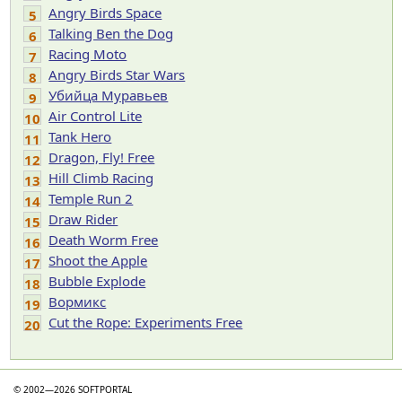
Angry Birds Space
5
Talking Ben the Dog
6
Racing Moto
7
Angry Birds Star Wars
8
Убийца Муравьев
9
Air Control Lite
10
Tank Hero
11
Dragon, Fly! Free
12
Hill Climb Racing
13
Temple Run 2
14
Draw Rider
15
Death Worm Free
16
Shoot the Apple
17
Bubble Explode
18
Вормикс
19
Cut the Rope: Experiments Free
20
© 2002—2026 SOFTPORTAL