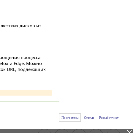
 жёстких дисков из
прощения процесса
efox и Edge. Можно
сок URL, подлежащих
Программы
Статьи
Разработчику