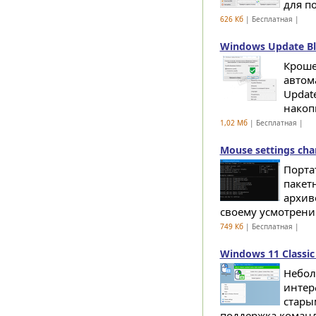
для п
626 Кб
| Бесплатная |
Windows Update Bl
Кроше
автом
Updat
накопи
1,02 Мб
| Бесплатная |
Mouse settings cha
Порта
пакет
архив
своему усмотрению
749 Кб
| Бесплатная |
Windows 11 Classic
Небол
интер
стары
поддержка команд