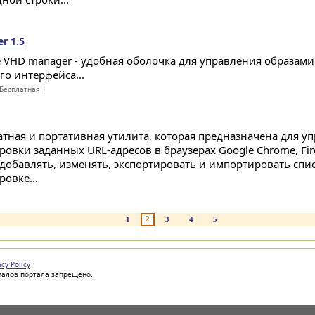
r 1.5
e VHD manager - удобная оболочка для управления образами
го интерфейса...
Бесплатная |
атная и портативная утилита, которая предназначена для у
ровки заданных URL-адресов в браузерах Google Chrome, Fir
 добавлять, изменять, экспортировать и импортировать спи
овке...
2
1
3
4
5
acy Policy
иалов портала запрещено.