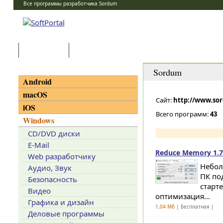
Все программы разработчика Sordum
Программы
Статьи
Категории
Sordum
Android
macOS
Сайт:
http://www.so
iOS
Всего программ:
43
Windows
CD/DVD диски
E-Mail
Reduce Memory 1.7
Web разработчику
Небол
Аудио, Звук
ПК по
Безопасность
старт
Видео
оптимизация...
Графика и дизайн
1,04 Мб
| Бесплатная |
Деловые программы