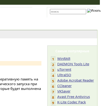
Карта сайта
RSS
Расширенный поиск
Самые популярные
WinRAR
1
DAEMON Tools Lite
2
uTorrent
3
UltraISO
4
перативную память на
Adobe Acrobat Reader
5
ического запуска при
CCleaner
6
торые будет выполнена
VKSaver
7
Avast Free Antivirus
8
K-Lite Codec Pack
9