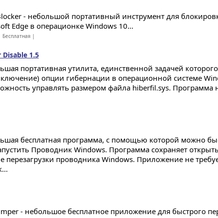
Blocker - небольшой портативный инструмент для блокировк
oft Edge в операционке Windows 10...
 Бесплатная |
 Disable 1.5
ьшая портативная утилита, единственной задачей которого
включение) опции гибернации в операционной системе Win
ожность управлять размером файла hiberfil.sys. Программа 
ьшая бесплатная программа, с помощью которой можно быс
апустить Проводник Windows. Программа сохраняет открыты
ле перезагрузки проводника Windows. Приложение не требу
...
umper - небольшое бесплатное приложение для быстрого п