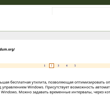
Войти на аккаунт
Зарегистрироваться
rdum.org/
2
1
3
4
5
ьшая бесплатная утилита, позволяющая оптимизировать о
д управлением Windows. Присутствует возможность автомат
е Windows. Можно задавать временные интервалы, через ко