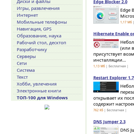
Диски и файлы
Edge Blocker 2.0
Игры, развлечения
Edge 
Интернет
Micros
Мобильные телефоны
1,17 Мб
|
Навигация, GPS
Hibernate Enable or
Образование, наука
Небол
Рабочий стол, десктоп
(или 
Разработчику
присутствует возм
Серверы
инсталляции...
Сети
1,13 Мб
| Бесплатная |
Система
Текст
Restart Explorer 1.7
Хобби, увлечения
Небол
Электронные книги
перез
ТОП-100 для Windows
открывает их пос
содержит настроек
762 Кб
| Бесплатная |
DNS Jumper 2.3
DNS J