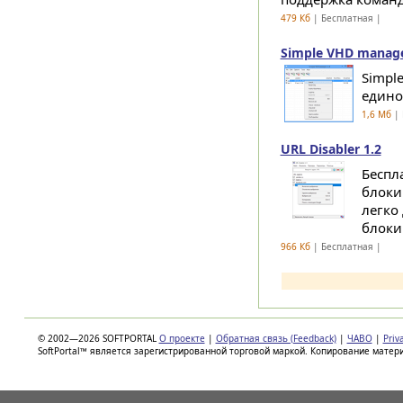
479 Кб
| Бесплатная |
Simple VHD manage
Simpl
едино
1,6 Мб
| 
URL Disabler 1.2
Беспл
блоки
легко
блокир
966 Кб
| Бесплатная |
© 2002—2026 SOFTPORTAL
О проекте
|
Обратная связь (Feedback)
|
ЧАВО
|
Priv
SoftPortal™ является зарегистрированной торговой маркой. Копирование матер