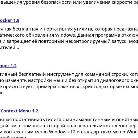
овышения уровня безопасности или увеличения скорости ра
ocker 1.8
чная бесплатная и портативная утилита, которая предназн
атического обновления Windows. Данная программа отключ
e и запрещает её повторный неконтролируемый запуск. Мож
телей...
nger 1.2
тивный бесплатный инструмент для командной строки, кот
но изменять настройки мыши без открытия диалогового окн
е присутствуют примеры пакетных скриптов,которые вы мо
...
 Context Menu 1.2
ьшая портативная утилита с минималистичным и понятны
фейсом, с помощью которой пользователь может легко пер
м контекстным меню Windows 10 и стандартным меню Wind
ной строки...