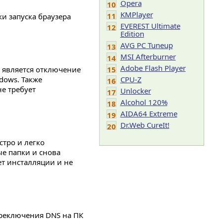
Opera
10
KMPlayer
11
и запуска браузера
EVEREST Ultimate
12
Edition
AVG PC Tuneup
13
MSI Afterburner
14
Adobe Flash Player
 является отключение
15
dows. Также
CPU-Z
16
не требует
Unlocker
17
Alcohol 120%
18
AIDA64 Extreme
19
Dr.Web CureIt!
20
тро и легко
е папки и снова
ет инсталляции и не
ереключения DNS на ПК