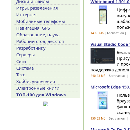
Диски и файлы
Whiteboard 1.301.0
Игры, развлечения
Цифро
Интернет
визуа
Мобильные телефоны
шабло
польз
Навигация, GPS
14.89 Мб
| Бесплатная |
Образование, наука
Рабочий стол, десктоп
Visual Studio Code 1
Разработчику
Беспл
Серверы
Прису
Сети
и про
Система
поддержка дополн
Текст
240.23 Мб
| Бесплатная |
Хобби, увлечения
Microsoft Edge 150.
Электронные книги
ТОП-100 для Windows
Польз
брауз
функц
сканер
150.53 Мб
| Бесплатная |
Microsoft To-Do 2.1