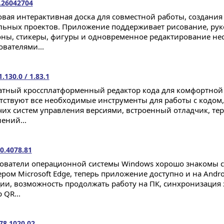
.26042704
вая интерактивная доска для совместной работы, создания 
льных проектов. Приложение поддерживает рисование, рук
ны, стикеры, фигуры и одновременное редактирование не
ователями...
.130.0 / 1.83.1
атный кроссплатформенный редактор кода для комфортной 
тствуют все необходимые инструменты для работы с кодом,
чих систем управления версиями, встроенный отладчик, тер
ений...
0.4078.81
ователи операционной системы Windows хорошо знакомы
ером Microsoft Edge, теперь приложение доступно и на And
ии, возможность продолжать работу на ПК, синхронизация 
 QR...
78.1020.02