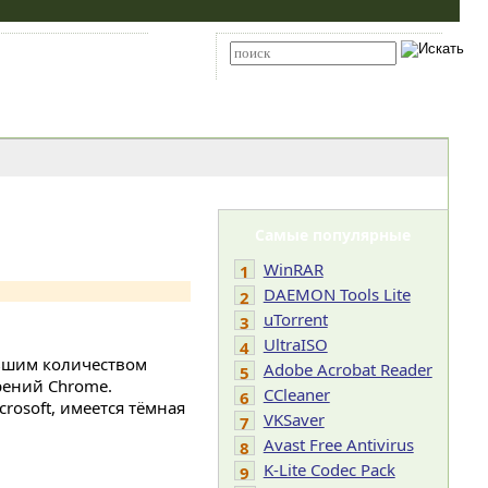
Карта сайта
RSS
Расширенный поиск
Самые популярные
WinRAR
1
DAEMON Tools Lite
2
uTorrent
3
UltraISO
4
ьшим количеством
Adobe Acrobat Reader
5
рений Chrome.
CCleaner
6
rosoft, имеется тёмная
VKSaver
7
Avast Free Antivirus
8
K-Lite Codec Pack
9