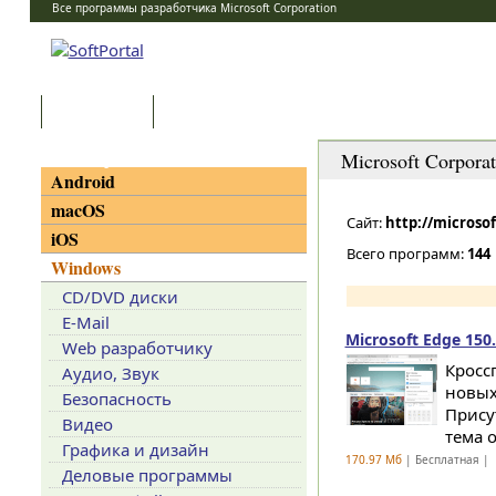
Все программы разработчика Microsoft Corporation
Программы
Статьи
Категории
Microsoft Corporat
Android
macOS
Сайт:
http://microso
iOS
Всего программ:
144
Windows
CD/DVD диски
E-Mail
Microsoft Edge 150.
Web разработчику
Кросс
Аудио, Звук
новых
Безопасность
Прису
Видео
тема о
Графика и дизайн
170.97 Мб
| Бесплатная |
Деловые программы