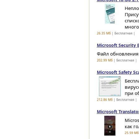
Непло
Прису
списко
многое
26.35 Мб
| Бесплатная |
Microsoft Security 
Файл обновления ви
202.99 Мб
| Бесплатная |
Microsoft Safety Sc
Беспл
вирус
при о
212.86 Мб
| Бесплатная |
Microsoft Translato
Micros
как го
25.59 Мб