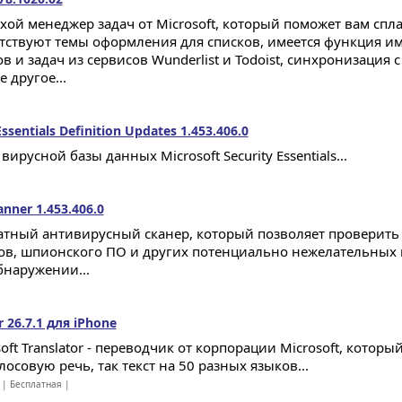
хой менеджер задач от Microsoft, который поможет вам спл
тствуют темы оформления для списков, имеется функция 
в и задач из сервисов Wunderlist и Todoist, синхронизация 
 другое...
Essentials Definition Updates 1.453.406.0
русной базы данных Microsoft Security Essentials...
anner 1.453.406.0
атный антивирусный сканер, который позволяет проверить
ов, шпионского ПО и других потенциально нежелательных 
бнаружении...
r 26.7.1 для iPhone
oft Translator - переводчик от корпорации Microsoft, котор
лосовую речь, так текст на 50 разных языков...
| Бесплатная |