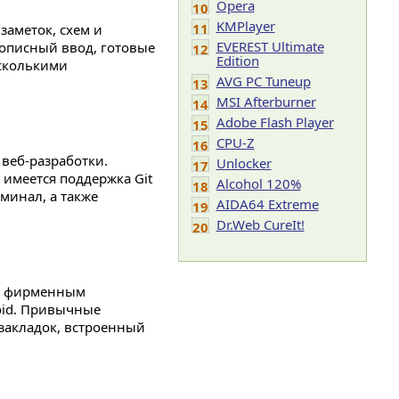
Opera
10
KMPlayer
11
заметок, схем и
EVEREST Ultimate
описный ввод, готовые
12
Edition
сколькими
AVG PC Tuneup
13
MSI Afterburner
14
Adobe Flash Player
15
CPU-Z
16
веб-разработки.
Unlocker
17
 имеется поддержка Git
Alcohol 120%
18
минал, а также
AIDA64 Extreme
19
Dr.Web CureIt!
20
 с фирменным
roid. Привычные
закладок, встроенный