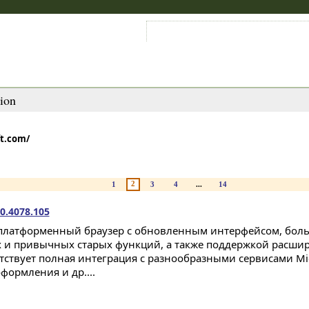
Войти на аккаунт
Зарегистрироваться
ion
ft.com/
2
1
3
4
...
14
0.4078.105
платформенный браузер с обновленным интерфейсом, бол
 и привычных старых функций, а также поддержкой расши
тствует полная интеграция с разнообразными сервисами Mic
формления и др....