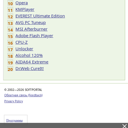
Opera
10
KMPlayer
11
EVEREST Ultimate Edition
12
AVG PC Tuneup
13
MSI Afterburner
14
Adobe Flash Player
15
CPU-Z
16
Unlocker
17
Alcohol 120%
18
AIDA64 Extreme
19
Dr.Web CureIt!
20
© 2002—2026 SOFTPORTAL
Обратная связь (Feedback)
Privacy Policy
Программы