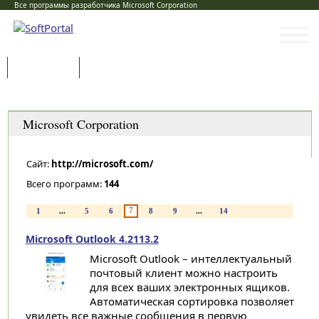
Все программы разработчика Microsoft Corporation
Программы
Статьи
Категории
Microsoft Corporation
Сайт:
http://microsoft.com/
Всего программ:
144
7
1
...
5
6
8
9
...
14
Microsoft Outlook 4.2113.2
Microsoft Outlook – интеллектуальный
почтовый клиент можно настроить
для всех ваших электронных ящиков.
Автоматическая сортировка позволяет
увидеть все важные сообщения в первую