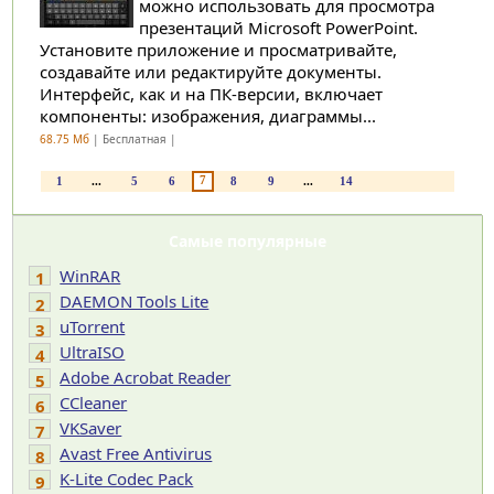
можно использовать для просмотра
презентаций Microsoft PowerPoint.
Установите приложение и просматривайте,
создавайте или редактируйте документы.
Интерфейс, как и на ПК-версии, включает
компоненты: изображения, диаграммы...
68.75 Мб
| Бесплатная |
7
1
...
5
6
8
9
...
14
Самые популярные
WinRAR
1
DAEMON Tools Lite
2
uTorrent
3
UltraISO
4
Adobe Acrobat Reader
5
CCleaner
6
VKSaver
7
Avast Free Antivirus
8
K-Lite Codec Pack
9