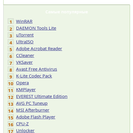
Самые популярные
WinRAR
1
DAEMON Tools Lite
2
uTorrent
3
UltraISO
4
Adobe Acrobat Reader
5
CCleaner
6
VKSaver
7
Avast Free Antivirus
8
K-Lite Codec Pack
9
Opera
10
KMPlayer
11
EVEREST Ultimate Edition
12
AVG PC Tuneup
13
MSI Afterburner
14
Adobe Flash Player
15
CPU-Z
16
Unlocker
17