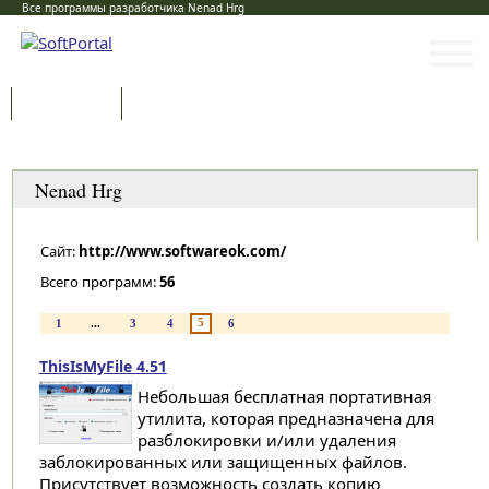
Все программы разработчика Nenad Hrg
Программы
Статьи
Категории
Nenad Hrg
Сайт:
http://www.softwareok.com/
Всего программ:
56
5
1
...
3
4
6
ThisIsMyFile 4.51
Небольшая бесплатная портативная
утилита, которая предназначена для
разблокировки и/или удаления
заблокированных или защищенных файлов.
Присутствует возможность создать копию