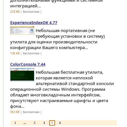
дополнительными функциями и системной
интеграцией...
218 Кб
| Бесплатная |
ExperienceIndexOK 4.77
Небольшая портативная (не
требующая установки в систему)
утилита для оценки производительности
конфигурации Вашего компьютера...
130 Кб
| Бесплатная |
ColorConsole 7.44
Небольшая бесплатная утилита,
которая является неплохой
альтернативой стандартной консоли
операционной системы Windows. Программа
обладает многовкладочным интерфейсом,
присутствуют настраиваемые шрифты и цвета
фона...
353 Кб
| Бесплатная |
5
1
...
3
4
6