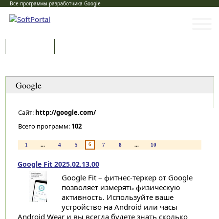
Все программы разработчика Google
Программы
Статьи
Категории
Google
Сайт:
http://google.com/
Всего программ:
102
6
1
...
4
5
7
8
...
10
Google Fit 2025.02.13.00
Google Fit – фитнес-теркер от Google
позволяет измерять физическую
активность. Используйте ваше
устройство на Android или часы
Android Wear и вы всегда будете знать сколько