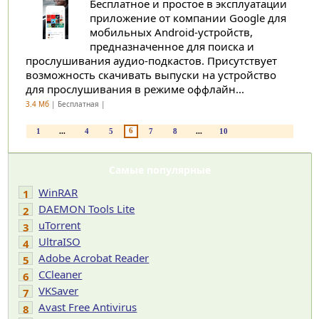
Бесплатное и простое в эксплуатации
приложение от компании Google для
мобильных Android-устройств,
предназначенное для поиска и
прослушивания аудио-подкастов. Присутствует
возможность скачивать выпуски на устройство
для прослушивания в режиме оффлайн...
3.4 Мб
| Бесплатная |
6
1
...
4
5
7
8
...
10
Самые популярные
WinRAR
1
DAEMON Tools Lite
2
uTorrent
3
UltraISO
4
Adobe Acrobat Reader
5
CCleaner
6
VKSaver
7
Avast Free Antivirus
8