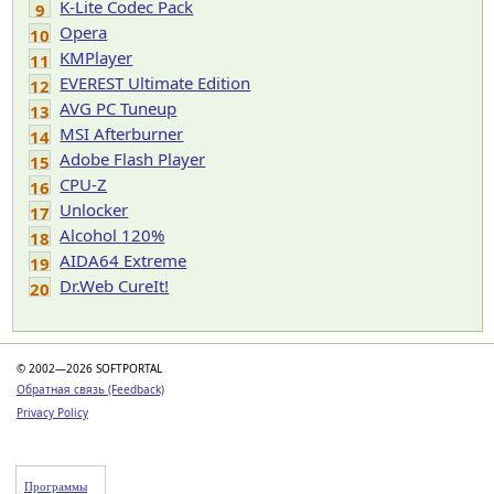
K-Lite Codec Pack
9
Opera
10
KMPlayer
11
EVEREST Ultimate Edition
12
AVG PC Tuneup
13
MSI Afterburner
14
Adobe Flash Player
15
CPU-Z
16
Unlocker
17
Alcohol 120%
18
AIDA64 Extreme
19
Dr.Web CureIt!
20
© 2002—2026 SOFTPORTAL
Обратная связь (Feedback)
Privacy Policy
Программы