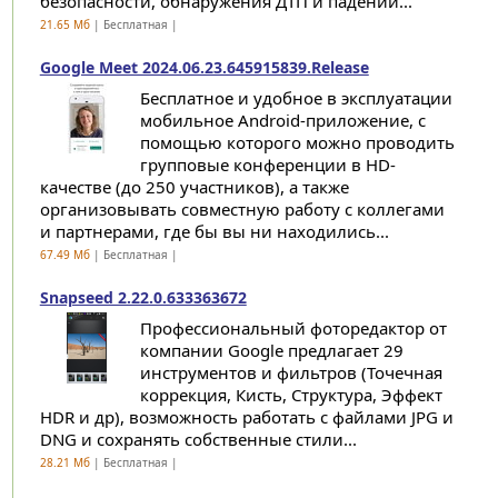
безопасности, обнаружения ДТП и падений...
21.65 Мб
| Бесплатная |
Google Meet 2024.06.23.645915839.Release
Бесплатное и удобное в эксплуатации
мобильное Android-приложение, с
помощью которого можно проводить
групповые конференции в HD-
качестве (до 250 участников), а также
организовывать совместную работу с коллегами
и партнерами, где бы вы ни находились...
67.49 Мб
| Бесплатная |
Snapseed 2.22.0.633363672
Профессиональный фоторедактор от
компании Google предлагает 29
инструментов и фильтров (Точечная
коррекция, Кисть, Структура, Эффект
HDR и др), возможность работать с файлами JPG и
DNG и сохранять собственные стили...
28.21 Мб
| Бесплатная |