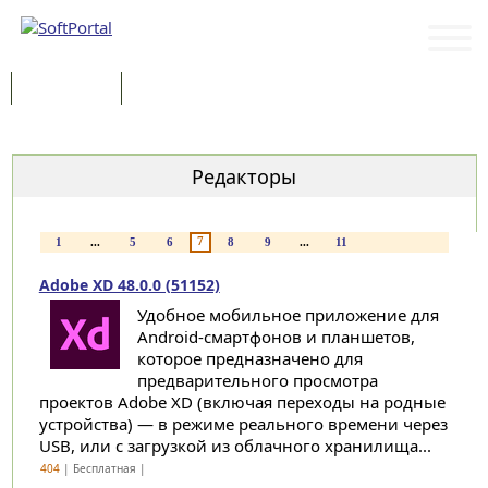
Программы
Статьи
Категории
Редакторы
7
1
...
5
6
8
9
...
11
Adobe XD 48.0.0 (51152)
Удобное мобильное приложение для
Android-смартфонов и планшетов,
которое предназначено для
предварительного просмотра
проектов Adobe XD (включая переходы на родные
устройства) — в режиме реального времени через
USB, или с загрузкой из облачного хранилища...
404
| Бесплатная |