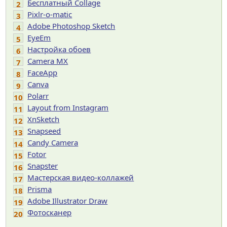
Бесплатный Collage
2
Pixlr-o-matic
3
Adobe Photoshop Sketch
4
EyeEm
5
Настройка обоев
6
Camera MX
7
FaceApp
8
Canva
9
Polarr
10
Layout from Instagram
11
XnSketch
12
Snapseed
13
Candy Camera
14
Fotor
15
Snapster
16
Мастерская видео-коллажей
17
Prisma
18
Adobe Illustrator Draw
19
Фотосканер
20