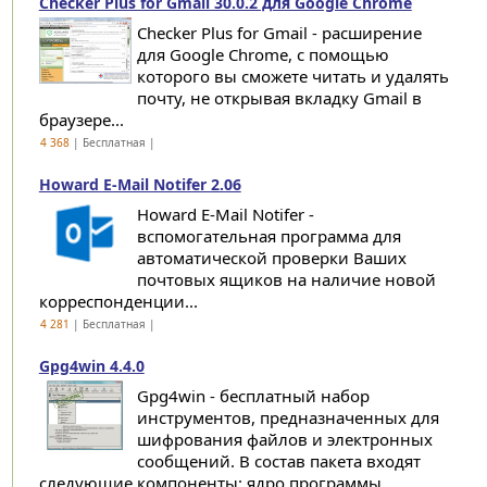
Checker Plus for Gmail 30.0.2 для Google Chrome
Checker Plus for Gmail - расширение
для Google Chrome, с помощью
которого вы сможете читать и удалять
почту, не открывая вкладку Gmail в
браузере...
4 368
| Бесплатная |
Howard E-Mail Notifer 2.06
Howard E-Mail Notifer -
вспомогательная программа для
автоматической проверки Ваших
почтовых ящиков на наличие новой
корреспонденции...
4 281
| Бесплатная |
Gpg4win 4.4.0
Gpg4win - бесплатный набор
инструментов, предназначенных для
шифрования файлов и электронных
сообщений. В состав пакета входят
следующие компоненты: ядро программы,