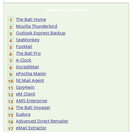
Самые популярные
The Bat! Home
1
Mozilla Thunderbird
2
Outlook Express Backup
3
SeaMonkey
4
FoxMail
5
The Bat! Pro
6
A-Clock
7
IncrediMail
8
ePochta Mailer
9
NI Mail Agent
10
Gpg4win
11
eM Client
12
AMS Enterprise
13
The Bat! Voyager
14
Eudora
15
Advanced Direct Remailer
16
eMail Extractor
17