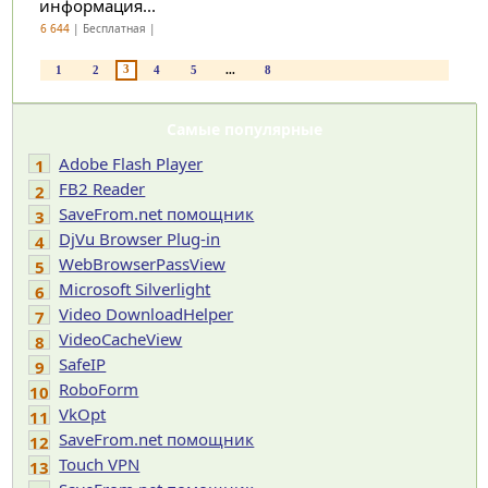
информация...
6 644
| Бесплатная |
3
1
2
4
5
...
8
Самые популярные
Adobe Flash Player
1
FB2 Reader
2
SaveFrom.net помощник
3
DjVu Browser Plug-in
4
WebBrowserPassView
5
Microsoft Silverlight
6
Video DownloadHelper
7
VideoCacheView
8
SafeIP
9
RoboForm
10
VkOpt
11
SaveFrom.net помощник
12
Touch VPN
13