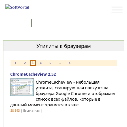
Программы
Статьи
Категории
Утилиты к браузерам
3
1
2
4
5
...
8
ChromeCacheView 2.52
ChromeCacheView - небольшая
утилита, сканирующая папку кэша
браузера Google Chrome и отображает
список всех файлов, которые в
данный момент хранятся в кэше...
28 693
| Бесплатная |