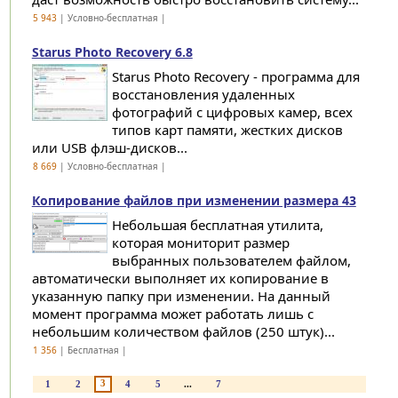
5 943
| Условно-бесплатная |
Starus Photo Recovery 6.8
Starus Photo Recovery - программа для
восстановления удаленных
фотографий с цифровых камер, всех
типов карт памяти, жестких дисков
или USB флэш-дисков...
8 669
| Условно-бесплатная |
Копирование файлов при изменении размера 43
Небольшая бесплатная утилита,
которая мониторит размер
выбранных пользователем файлом,
автоматически выполняет их копирование в
указанную папку при изменении. На данный
момент программа может работать лишь с
небольшим количеством файлов (250 штук)...
1 356
| Бесплатная |
3
1
2
4
5
...
7