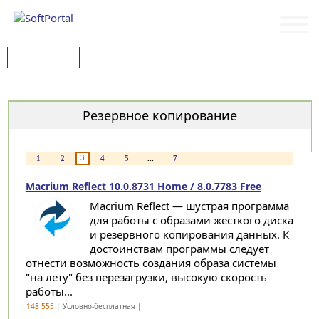
Программы
Статьи
Категории
Резервное копирование
3
1
2
4
5
...
7
Macrium Reflect 10.0.8731 Home / 8.0.7783 Free
Macrium Reflect — шустрая программа
для работы с образами жесткого диска
и резервного копирования данных. К
достоинствам программы следует
отнести возможность создания образа системы
"на лету" без перезагрузки, высокую скорость
работы...
148 555
| Условно-бесплатная |