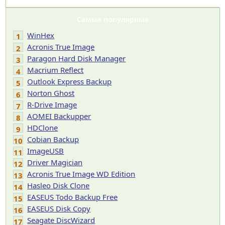
Самые популярные
WinHex
1
Acronis True Image
2
Paragon Hard Disk Manager
3
Macrium Reflect
4
Outlook Express Backup
5
Norton Ghost
6
R-Drive Image
7
AOMEI Backupper
8
HDClone
9
Cobian Backup
10
ImageUSB
11
Driver Magician
12
Acronis True Image WD Edition
13
Hasleo Disk Clone
14
EASEUS Todo Backup Free
15
EASEUS Disk Copy
16
Seagate DiscWizard
17