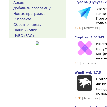
Flyoobe (Flyby11) 2
Архив
Добавить программу
Это у
Новые программы
такие
Прогр
О проекте
совмес
Обратная связь
3 240
| Бесплатная |
Наши кнопки
ЧАВО (FAQ)
Crapfixer 1.30.243
Инстр
ненуж
конфи
внесё
975
| Бесплатная |
Windhawk 1.7.3
Прило
дюжин
навед
помощ
9 590
| Бесплатная |