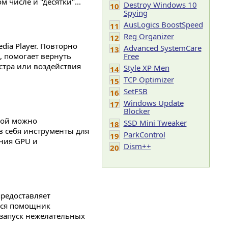
числе и "десятки"...
Destroy Windows 10
10
Spying
AusLogics BoostSpeed
11
Reg Organizer
12
ia Player. Повторно
Advanced SystemCare
13
, помогает вернуть
Free
стра или воздействия
Style XP Men
14
TCP Optimizer
15
SetFSB
16
Windows Update
17
Blocker
рой можно
SSD Mini Tweaker
18
в себя инструменты для
ParkControl
19
ния GPU и
Dism++
20
редоставляет
тся помощник
 запуск нежелательных