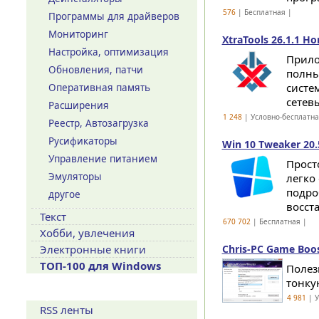
576
| Бесплатная |
Программы для драйверов
Мониторинг
XtraTools 26.1.1 H
Настройка, оптимизация
Прило
Обновления, патчи
полны
систе
Оперативная память
сетев
Расширения
1 248
| Условно-бесплатн
Реестр, Автозагрузка
Русификаторы
Win 10 Tweaker 20.
Управление питанием
Прост
Эмуляторы
легко
подро
другое
восст
Текст
670 702
| Бесплатная |
Хобби, увлечения
Электронные книги
Chris-PC Game Boos
ТОП-100 для Windows
Полез
тонку
Сервисы
4 981
| У
RSS ленты