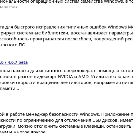
иональности операционных систем семейства Windows, в том 
Бесплатная |
та для быстрого исправления типичных ошибок Windows Med
трирует системные библиотеки, восстанавливает параметры
оспособность проигрывателя после сбоев, повреждений рее
носного ПО...
6 / 4.6.7 beta
ящая находка для истинного оверклокера, с помощью кото
ствлять разгон видеокарт NVIDIA и AMD. Утилита включает 
ировки скорости вращения вентиляторов, напряжения пита
памяти...
ой в работе менеджер безопасности Windows. Приложение п
жности по ограничению для отключения USB дисков, имее
агрузки, можно отключить системные клавиши, остановить
амм и многое другое...