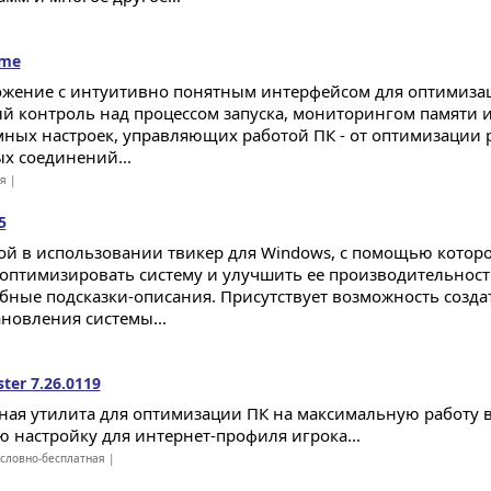
ome
жение с интуитивно понятным интерфейсом для оптимиза
й контроль над процессом запуска, мониторингом памяти
мных настроек, управляющих работой ПК - от оптимизации 
ых соединений...
ая |
5
ой в использовании твикер для Windows, с помощью котор
 оптимизировать систему и улучшить ее производительност
бные подсказки-описания. Присутствует возможность созда
ановления системы...
ter 7.26.0119
ная утилита для оптимизации ПК на максимальную работу в
ю настройку для интернет-профиля игрока...
словно-бесплатная |