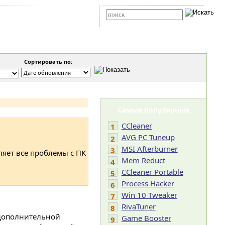
Карта сайта
RSS
Расширенный поиск
Сортировать по:
Самые популярные
CCleaner
1
AVG PC Tuneup
2
MSI Afterburner
3
ляет все проблемы с ПК
Mem Reduct
4
CCleaner Portable
5
Process Hacker
6
Win 10 Tweaker
7
RivaTuner
8
 дополнительной
Game Booster
9