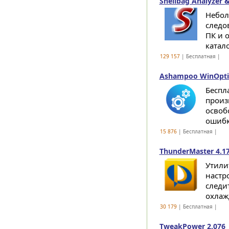
Shellbag Analyzer &
Небол
следо
ПК и 
катало
129 157
| Бесплатная |
Ashampoo WinOptim
Беспл
произ
освоб
ошибки
15 876
| Бесплатная |
ThunderMaster 4.1
Утили
настр
следи
охлаж
30 179
| Бесплатная |
TweakPower 2.076