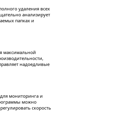
полного удаления всех
 тщательно анализирует
аемых папках и
ля максимальной
роизводительности,
справляет надоедливые
 для мониторинга и
программы можно
 регулировать скорость