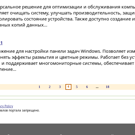
рсальное решение для оптимизации и обслуживания комп
ляет очищать систему, улучшать производительность, защ
олировать состояние устройства. Также доступно создание 
вных копий данных...
.1
жение для настройки панели задач Windows. Позволяет изм
нять эффекты размытия и цветные режимы. Работает без ус
й и поддерживает многомониторные системы, обеспечивает 
ение...
4
1
2
3
5
6
...
18
acy Policy
иалов портала запрещено.