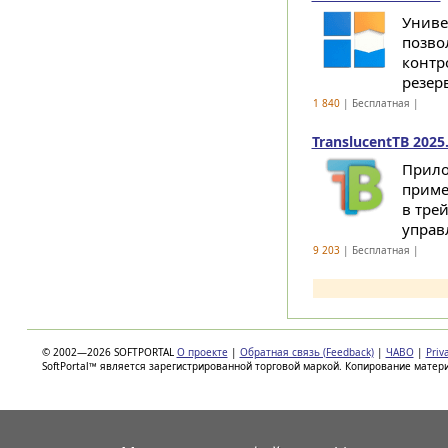
Униве
позво
контр
резер
1 840
| Бесплатная |
TranslucentTB 2025
Прило
приме
в тре
управл
9 203
| Бесплатная |
© 2002—2026 SOFTPORTAL
О проекте
|
Обратная связь (Feedback)
|
ЧАВО
|
Priv
SoftPortal™ является зарегистрированной торговой маркой. Копирование матер