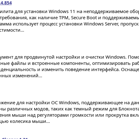
.4.854
тилита для установки Windows 11 на неподдерживаемое об
 требования, как наличие TPM, Secure Boot и поддерживаем
амма использует процесс установки Windows Server, пропус
тимости...
умент для продвинутой настройки и очистки Windows. Помо
ные файлы и встроенные компоненты, оптимизировать раб
денциальность и изменить поведение интерфейса. Оснаще
нных изменений...
жение для настройки ОС Windows, поддерживающее на да
ы различных модов, таких как темный режим для Блокнота
ения мыши над регуляторами громкости или прокрутка вкла
ью колесика мыши...