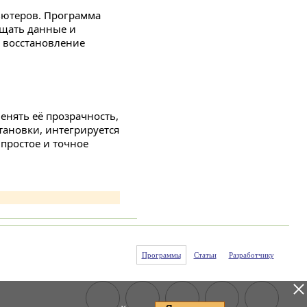
ьютеров. Программа
ищать данные и
и восстановление
енять её прозрачность,
тановки, интегрируется
простое и точное
Программы
Статьи
Разработчику