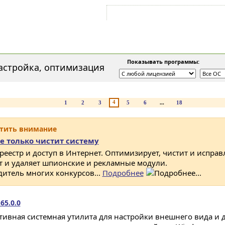
Войти на аккаунт
Зарегистрироваться
Показывать программы:
астройка, оптимизация
4
1
2
3
5
6
...
18
атить внимание
е только чистит систему
 реестр и доступ в Интернет. Оптимизирует, чистит и исправ
ет и удаляет шпионские и рекламные модули.
дитель многих конкурсов...
Подробнее
65.0.0
тивная системная утилита для настройки внешнего вида и