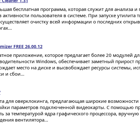
 Cleaner 1.31
ьшая бесплатная программа, которая служит для анализа и 
в активности пользователя в системе. При запуске утилита
осуществляет очистку всей информации о последних открыв
гах...
izer FREE 26.00.12
атное приложение, которое предлагает более 20 модулей д
водительности Windows, обеспечивает заметный прирост п
ождает место на диске и высвобождает ресурсы системы, и
 и сбои...
7
та для оверклокинга, предлагающая широкие возможности
ойки параметров подключенной видеокарты. С помощью 
ть за температурой ядра графического процессора, вручную
дения вентилятора...