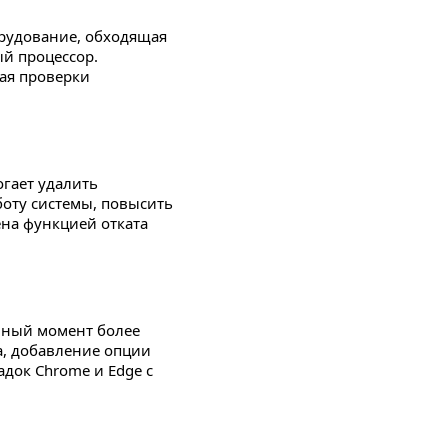
орудование, обходящая
ый процессор.
кая проверки
гает удалить
оту системы, повысить
на функцией отката
нный момент более
, добавление опции
док Chrome и Edge с