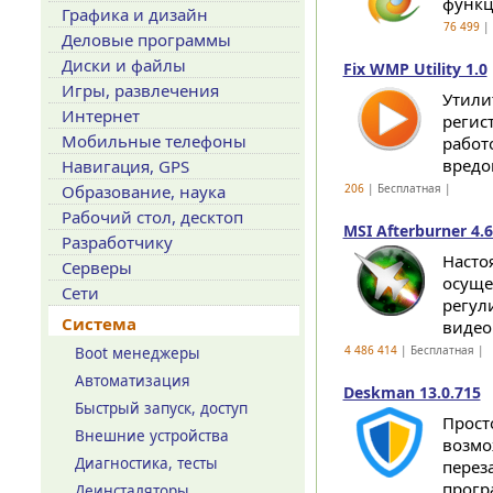
функц
Графика и дизайн
76 499
| 
Деловые программы
Диски и файлы
Fix WMP Utility 1.0
Игры, развлечения
Утили
Интернет
регис
Мобильные телефоны
работ
вредо
Навигация, GPS
Образование, наука
206
| Бесплатная |
Рабочий стол, десктоп
MSI Afterburner 4.6.
Разработчику
Насто
Серверы
осуще
Сети
регул
Система
видео
4 486 414
| Бесплатная |
Boot менеджеры
Автоматизация
Deskman 13.0.715
Быстрый запуск, доступ
Прост
Внешние устройства
возмо
Диагностика, тесты
перез
прогр
Деинсталяторы