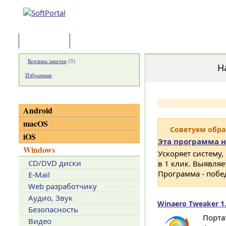
Программы
Статьи
Корзина закачек
(
0
)
Н
Избранные
Категории
Android
macOS
Советуем обр
iOS
Эта программа н
Windows
Ускоряет систему,
CD/DVD диски
в 1 клик. Выявля
Программа - побе
E-Mail
Web разработчику
Аудио, Звук
Winaero Tweaker 1.
Безопасность
Порта
Видео