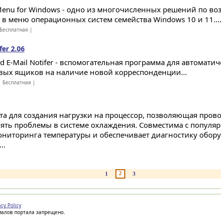
 Menu for Windows - одно из многочисленных решений по в
" в меню операционных систем семейства Windows 10 и 11...
Бесплатная |
er 2.06
d E-Mail Notifer - вспомогательная программа для автомат
вых ящиков на наличие новой корреспонденции...
 Бесплатная |
та для создания нагрузки на процессор, позволяющая прово
ять проблемы в системе охлаждения. Совместима с попул
ониторинга температуры и обеспечивает диагностику обору
..
2
1
3
acy Policy
иалов портала запрещено.