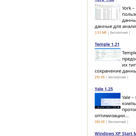
York 
польз
данны
данные для анализ
2,03 Мб
| Бесплатная |
Temple 1.21
Templ
предо
их ти
сохранение данных
295 Кб
| Бесплатная |
Yale 1.25
Yale 
компь
прото
оптимизации...
300 Кб
| Бесплатная |
Windows XP Start M