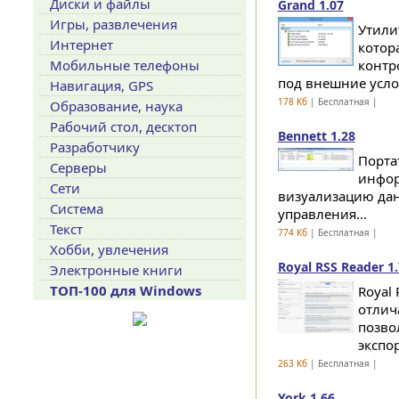
Диски и файлы
Grand 1.07
Игры, развлечения
Утили
Интернет
котор
Мобильные телефоны
контр
под внешние услов
Навигация, GPS
178 Кб
| Бесплатная |
Образование, наука
Рабочий стол, десктоп
Bennett 1.28
Разработчику
Порта
Серверы
инфор
Сети
визуализацию данн
Система
управления...
Текст
774 Кб
| Бесплатная |
Хобби, увлечения
Royal RSS Reader 1
Электронные книги
ТОП-100 для Windows
Royal
отлич
позво
экспо
263 Кб
| Бесплатная |
York 1.66