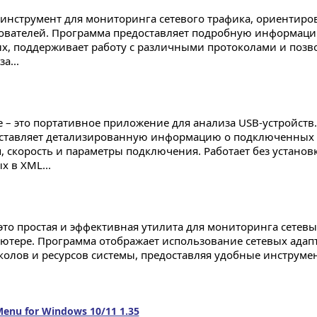
– инструмент для мониторинга сетевого трафика, ориентир
ователей. Программа предоставляет подробную информаци
х, поддерживает работу с различными протоколами и позво
а...
e – это портативное приложение для анализа USB-устройств
ставляет детализированную информацию о подключенных у
п, скорость и параметры подключения. Работает без установ
 в XML...
– это простая и эффективная утилита для мониторинга сетев
ютере. Программа отображает использование сетевых адапт
колов и ресурсов системы, предоставляя удобные инструме
enu for Windows 10/11 1.35