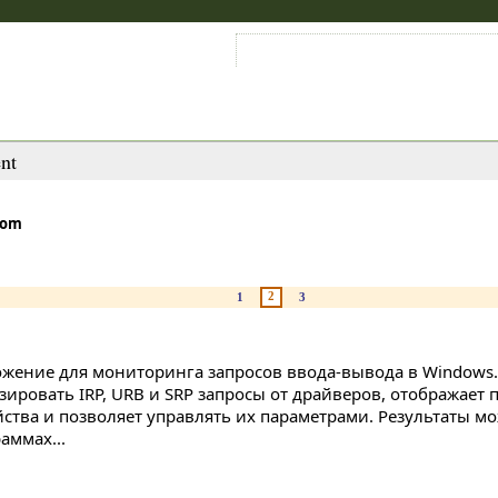
Войти на аккаунт
Зарегистрироваться
nt
com
2
1
3
жение для мониторинга запросов ввода-вывода в Windows.
зировать IRP, URB и SRP запросы от драйверов, отображае
йства и позволяет управлять их параметрами. Результаты м
аммах...