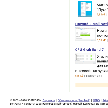
Start
"Пуск
1,8 Мб
| 
Howard E-Mail Notif
Howar
почто
5,53 Мб
|
CPU Grab Ex 1.17
Утили
выявл
для м
высокой нагрузки.
646 Кб
| Бесплатная |
© 2002—2026 SOFTPORTAL
О проекте
|
Обратная связь (Feedback)
|
ЧАВО
|
Priv
SoftPortal™ является зарегистрированной торговой маркой. Копирование матер