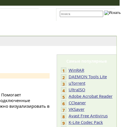
Карта сайта
RSS
Расширенный поиск
Самые популярные
WinRAR
1
DAEMON Tools Lite
2
uTorrent
3
UltraISO
4
 Помогает
Adobe Acrobat Reader
5
т подключенные
CCleaner
6
ожно визуализировать в
VKSaver
7
Avast Free Antivirus
8
K-Lite Codec Pack
9