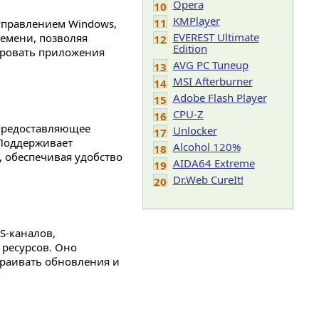
Opera
10
KMPlayer
11
 управлением Windows,
EVEREST Ultimate
емени, позволяя
12
Edition
ировать приложения
AVG PC Tuneup
13
MSI Afterburner
14
Adobe Flash Player
15
CPU-Z
16
 предоставляющее
Unlocker
17
 Поддерживает
Alcohol 120%
18
, обеспечивая удобство
AIDA64 Extreme
19
Dr.Web CureIt!
20
S-каналов,
ресурсов. Оно
траивать обновления и