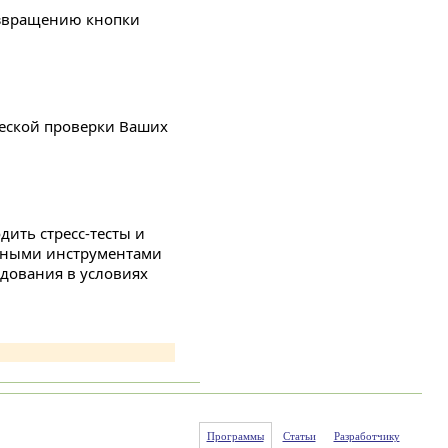
озвращению кнопки
.
ической проверки Ваших
дить стресс-тесты и
ярными инструментами
дования в условиях
Программы
Статьи
Разработчику