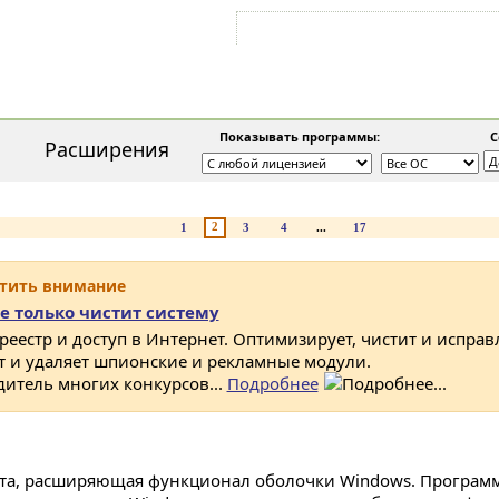
Войти на аккаунт
Зарегистрироваться
Показывать программы:
Со
Расширения
2
1
3
4
...
17
атить внимание
е только чистит систему
 реестр и доступ в Интернет. Оптимизирует, чистит и исправ
ет и удаляет шпионские и рекламные модули.
дитель многих конкурсов...
Подробнее
та, расширяющая функционал оболочки Windows. Программа