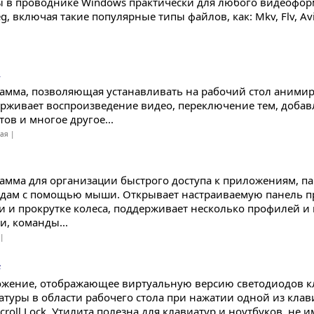
ы в проводнике Windows практически для любого видеофор
, включая такие популярные типы файлов, как: Mkv, Flv, Avi
.
1
амма, позволяющая устанавливать на рабочий стол аними
рживает воспроизведение видео, переключение тем, доба
ов и многое другое...
ная |
амма для организации быстрого доступа к приложениям, п
дам с помощью мыши. Открывает настраиваемую панель п
и и прокрутке колеса, поддерживает несколько профилей и 
и, команды...
 |
4
жение, отображающее виртуальную версию светодиодов к
атуры в области рабочего стола при нажатии одной из кла
Scroll Lock. Утилита полезна для клавиатур и ноутбуков, н