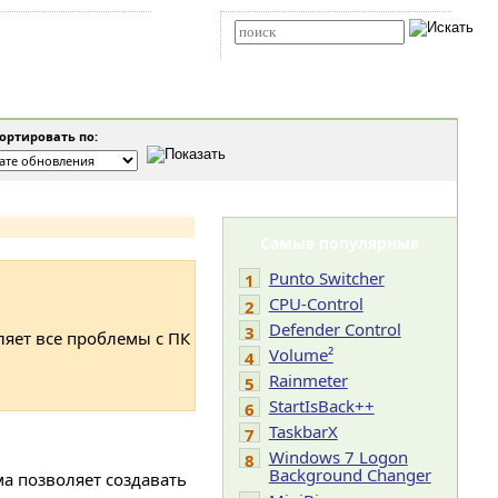
Карта сайта
RSS
Расширенный поиск
ртировать по:
Самые популярные
Punto Switcher
1
CPU-Control
2
Defender Control
3
ляет все проблемы с ПК
Volume²
4
Rainmeter
5
StartIsBack++
6
TaskbarX
7
Windows 7 Logon
8
Background Changer
 позволяет создавать