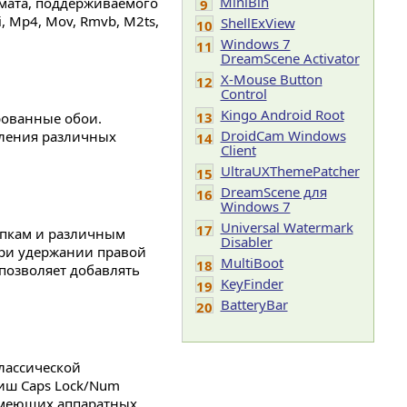
MiniBin
мата, поддерживаемого
9
, Mp4, Mov, Rmvb, M2ts,
ShellExView
10
Windows 7
11
DreamScene Activator
X-Mouse Button
12
Control
Kingo Android Root
13
рованные обои.
DroidCam Windows
вления различных
14
Client
UltraUXThemePatcher
15
DreamScene для
16
Windows 7
Universal Watermark
17
апкам и различным
Disabler
ри удержании правой
MultiBoot
18
позволяет добавлять
KeyFinder
19
BatteryBar
20
лассической
виш Caps Lock/Num
е имеющих аппаратных