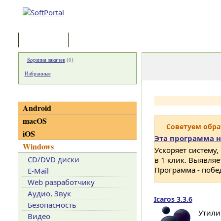
Программы
Статьи
Корзина закачек
(
0
)
Избранные
Категории
Android
macOS
Советуем обр
iOS
Эта программа н
Windows
Ускоряет систему,
CD/DVD диски
в 1 клик. Выявля
Программа - побе
E-Mail
Web разработчику
Аудио, Звук
Icaros 3.3.6
Безопасность
Утили
Видео