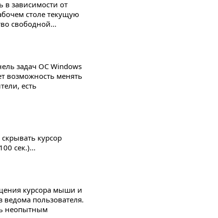
ь в зависимости от
абочем столе текущую
во свободной...
нель задач ОС Windows
ет возможность менять
тели, есть
 скрывать курсор
0 сек.)...
ещения курсора мыши и
з ведома пользователя.
едь неопытным