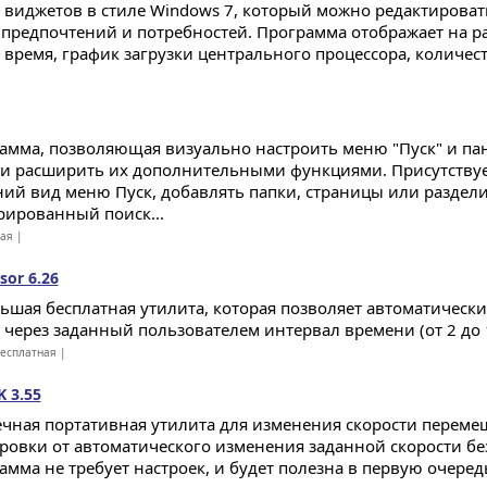
 виджетов в стиле Windows 7, который можно редактироват
 предпочтений и потребностей. Программа отображает на р
и время, график загрузки центрального процессора, количест
амма, позволяющая визуально настроить меню "Пуск" и па
 и расширить их дополнительными функциями. Присутству
ий вид меню Пуск, добавлять папки, страницы или раздели
рированный поиск...
ная |
or 6.26
ьшая бесплатная утилита, которая позволяет автоматически
через заданный пользователем интервал времени (от 2 до 10
есплатная |
 3.55
чная портативная утилита для изменения скорости перем
ровки от автоматического изменения заданной скорости бе
амма не требует настроек, и будет полезна в первую очер