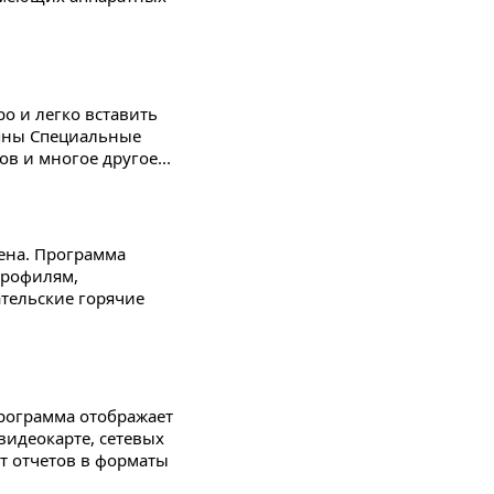
о и легко вставить
упны Специальные
в и многое другое...
ена. Программа
профилям,
ательские горячие
рограмма отображает
видеокарте, сетевых
т отчетов в форматы