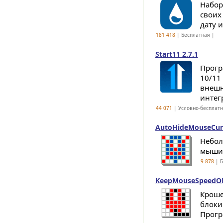
Набор
своих
дату 
181 418
| Бесплатная |
Start11 2.7.1
Прогр
10/11
внешн
интег
44 071
| Условно-бесплат
AutoHideMouseCurs
Небол
мыши 
9 878
| Б
KeepMouseSpeedOK
Кроше
блоки
Прогр