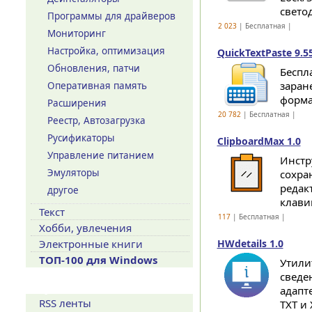
свето
Программы для драйверов
2 023
| Бесплатная |
Мониторинг
Настройка, оптимизация
QuickTextPaste 9.5
Обновления, патчи
Беспл
заран
Оперативная память
форма
Расширения
20 782
| Бесплатная |
Реестр, Автозагрузка
Русификаторы
ClipboardMax 1.0
Управление питанием
Инстр
Эмуляторы
сохра
редак
другое
клави
Текст
117
| Бесплатная |
Хобби, увлечения
Электронные книги
HWdetails 1.0
ТОП-100 для Windows
Утили
сведе
Сервисы
адапт
RSS ленты
TXT и 