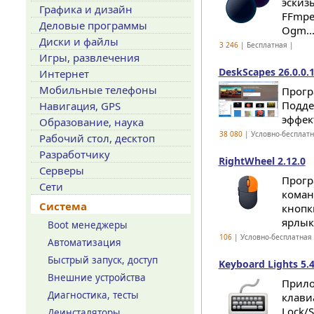
эскиз
Графика и дизайн
FFmpeg
Деловые программы
Ogm..
Диски и файлы
3 246
| Бесплатная |
Игры, развлечения
DeskScapes 26.0.0.
Интернет
Мобильные телефоны
Прогр
Подде
Навигация, GPS
эффект
Образование, наука
38 080
| Условно-бесплат
Рабочий стол, десктоп
Разработчику
RightWheel 2.12.0
Серверы
Прогр
Сети
коман
Система
кнопк
ярлык
Boot менеджеры
106
| Условно-бесплатная
Автоматизация
Быстрый запуск, доступ
Keyboard Lights 5.
Внешние устройства
Прило
Диагностика, тесты
клави
Lock/
Деинсталяторы