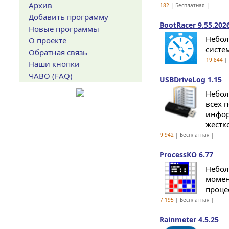
Архив
182
| Бесплатная |
Добавить программу
BootRacer 9.55.202
Новые программы
Небол
О проекте
систе
Обратная связь
19 844
| 
Наши кнопки
ЧАВО (FAQ)
USBDriveLog 1.15
Небол
всех 
инфор
жестко
9 942
| Бесплатная |
ProcessKO 6.77
Небол
момен
проце
7 195
| Бесплатная |
Rainmeter 4.5.25