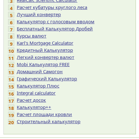
RealCalc Scientific Calculator
3
Расчет кубатуры круглого леса
4
Лучший конвертер
5
Калькулятор с голосовым вводом
6
Бесплатный Калькулятор Дробей
7
Курсы валют
8
Karl's Mortgage Calculator
9
Кредитный Калькулятор
10
Легкий конвертер валют
11
Mobi Калькулятор FREE
12
Домашний Самогон
13
Графический Калькулятор
14
Калькулятор Плюс
15
Integral calculator
16
Расчет досок
17
Калькулятор++
18
Расчет площади кровли
19
Строительный калькулятор
20