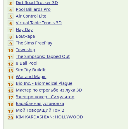
Dirt Road Trucker 3D
3
Pool Billiards Pro
4
Air Control Lite
5
Virtual Table Tennis 3D
6
Hay Day
7
Бомжара
8
The Sims FreePlay
9
Township
10
The Simpsons: Tapped Out
11
8 Ball Pool
12
SimCity BuildIt
13
War and Magic
14
Bio Inc. - Biomedical Plague
15
Мастер по стрельбе из лука 3D
16
Электрошокер - Симулятор
17
Барабанная установка
18
Мой Говорящий Том 2
19
KIM KARDASHIAN: HOLLYWOOD
20