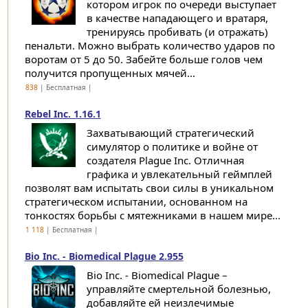
котором игрок по очереди выступает
в качестве нападающего и вратаря,
тренируясь пробивать (и отражать)
пенальти. Можно выбрать количество ударов по
воротам от 5 до 50. Забейте больше голов чем
получится пропущенных мячей...
838
| Бесплатная |
Rebel Inc. 1.16.1
Захватывающий стратегический
симулятор о политике и войне от
создателя Plague Inc. Отличная
графика и увлекательный геймплей
позволят вам испытать свои силы в уникальном
стратегическом испытании, основанном на
тонкостях борьбы с мятежниками в нашем мире...
1 118
| Бесплатная |
Bio Inc. - Biomedical Plague 2.955
Bio Inc. - Biomedical Plague –
управляйте смертельной болезнью,
добавляйте ей неизлечимые