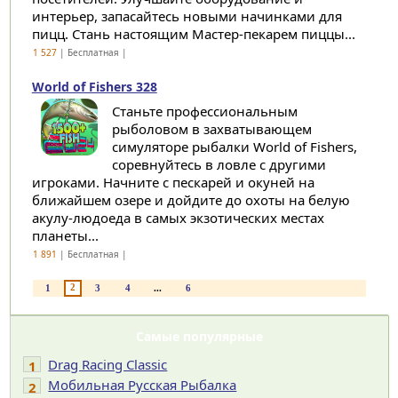
интерьер, запасайтесь новыми начинками для
пицц. Стань настоящим Мастер-пекарем пиццы...
1 527
| Бесплатная |
World of Fishers 328
Станьте профессиональным
рыболовом в захватывающем
симуляторе рыбалки World of Fishers,
соревнуйтесь в ловле с другими
игроками. Начните с пескарей и окуней на
ближайшем озере и дойдите до охоты на белую
акулу-людоеда в самых экзотических местах
планеты...
1 891
| Бесплатная |
2
1
3
4
...
6
Самые популярные
Drag Racing Classic
1
Мобильная Русская Рыбалка
2