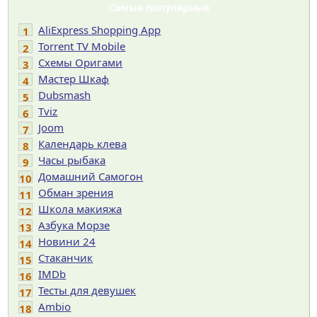
Самые популярные
AliExpress Shopping App
1
Torrent TV Mobile
2
Cхемы Оригами
3
Мастер Шкаф
4
Dubsmash
5
Tviz
6
Joom
7
Календарь клева
8
Часы рыбака
9
Домашний Самогон
10
Обман зрения
11
Школа макияжа
12
Азбука Морзе
13
Новини 24
14
Cтаканчик
15
IMDb
16
Тесты для девушек
17
Ambio
18