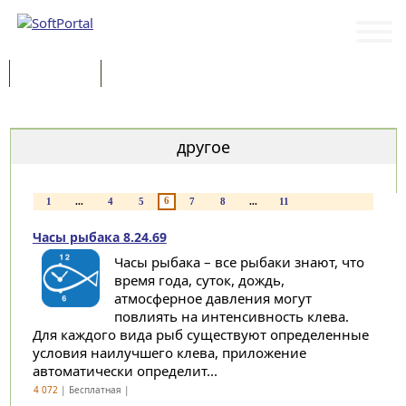
Программы
Статьи
Категории
другое
6
1
...
4
5
7
8
...
11
Часы рыбака 8.24.69
Часы рыбака – все рыбаки знают, что
время года, суток, дождь,
атмосферное давления могут
повлиять на интенсивность клева.
Для каждого вида рыб существуют определенные
условия наилучшего клева, приложение
автоматически определит...
4 072
| Бесплатная |