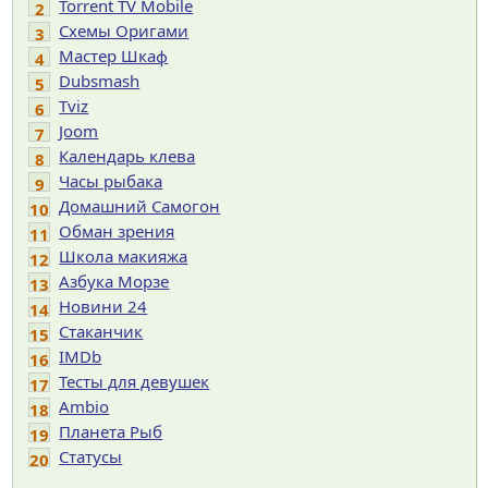
Torrent TV Mobile
2
Cхемы Оригами
3
Мастер Шкаф
4
Dubsmash
5
Tviz
6
Joom
7
Календарь клева
8
Часы рыбака
9
Домашний Самогон
10
Обман зрения
11
Школа макияжа
12
Азбука Морзе
13
Новини 24
14
Cтаканчик
15
IMDb
16
Тесты для девушек
17
Ambio
18
Планета Рыб
19
Статусы
20