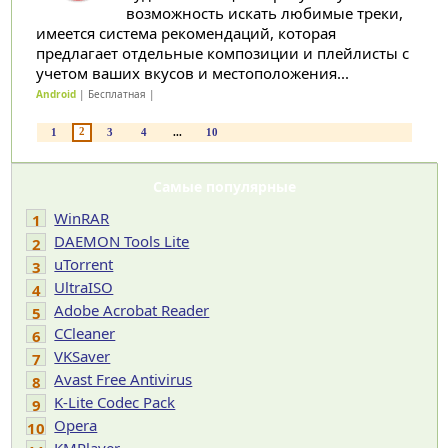
возможность искать любимые треки,
имеется система рекомендаций, которая
предлагает отдельные композиции и плейлисты с
учетом ваших вкусов и местоположения...
Android
| Бесплатная |
2
1
3
4
...
10
Самые популярные
WinRAR
1
DAEMON Tools Lite
2
uTorrent
3
UltraISO
4
Adobe Acrobat Reader
5
CCleaner
6
VKSaver
7
Avast Free Antivirus
8
K-Lite Codec Pack
9
Opera
10