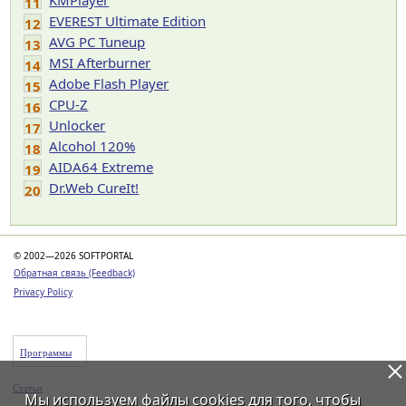
KMPlayer
11
EVEREST Ultimate Edition
12
AVG PC Tuneup
13
MSI Afterburner
14
Adobe Flash Player
15
CPU-Z
16
Unlocker
17
Alcohol 120%
18
AIDA64 Extreme
19
Dr.Web CureIt!
20
© 2002—2026 SOFTPORTAL
Обратная связь (Feedback)
Privacy Policy
Программы
Статьи
Мы используем файлы
cookies
для того, чтобы