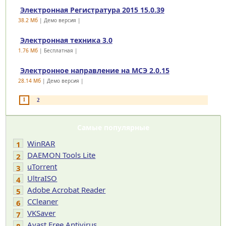
Электронная Регистратура 2015 15.0.39
38.2 Mб
| Демо версия |
Электронная техника 3.0
1.76 Mб
| Бесплатная |
Электронное направление на МСЭ 2.0.15
28.14 Mб
| Демо версия |
1
2
Самые популярные
WinRAR
1
DAEMON Tools Lite
2
uTorrent
3
UltraISO
4
Adobe Acrobat Reader
5
CCleaner
6
VKSaver
7
Avast Free Antivirus