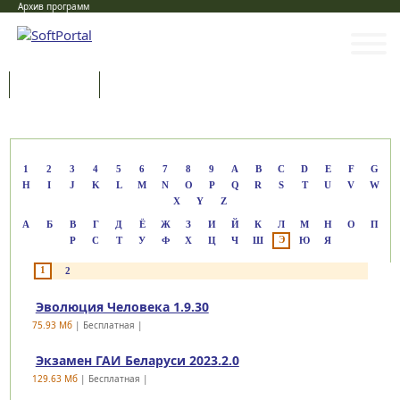
Архив программ
Программы
Статьи
Категории
1
2
3
4
5
6
7
8
9
A
B
C
D
E
F
G
H
I
J
K
L
M
N
O
P
Q
R
S
T
U
V
W
X
Y
Z
А
Б
В
Г
Д
Ё
Ж
З
И
Й
К
Л
М
Н
О
П
Э
Р
С
Т
У
Ф
Х
Ц
Ч
Ш
Ю
Я
1
2
Эволюция Человека 1.9.30
75.93 Mб
| Бесплатная |
Экзамен ГАИ Беларуси 2023.2.0
129.63 Mб
| Бесплатная |