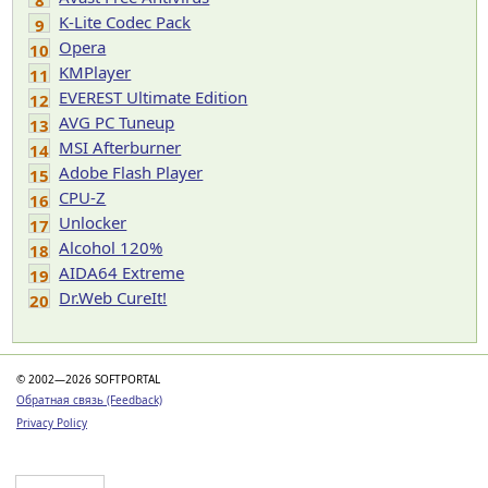
8
K-Lite Codec Pack
9
Opera
10
KMPlayer
11
EVEREST Ultimate Edition
12
AVG PC Tuneup
13
MSI Afterburner
14
Adobe Flash Player
15
CPU-Z
16
Unlocker
17
Alcohol 120%
18
AIDA64 Extreme
19
Dr.Web CureIt!
20
© 2002—2026 SOFTPORTAL
Обратная связь (Feedback)
Privacy Policy