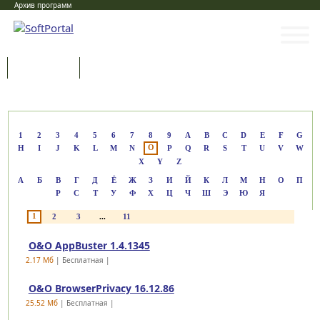
Архив программ
Программы
Статьи
Категории
1
2
3
4
5
6
7
8
9
A
B
C
D
E
F
G
O
H
I
J
K
L
M
N
P
Q
R
S
T
U
V
W
X
Y
Z
А
Б
В
Г
Д
Ё
Ж
З
И
Й
К
Л
М
Н
О
П
Р
С
Т
У
Ф
Х
Ц
Ч
Ш
Э
Ю
Я
1
2
3
...
11
O&O AppBuster 1.4.1345
2.17 Mб
| Бесплатная |
O&O BrowserPrivacy 16.12.86
25.52 Mб
| Бесплатная |