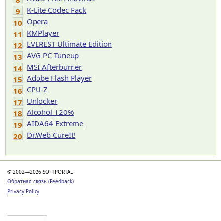
8
K-Lite Codec Pack
9
Opera
10
KMPlayer
11
EVEREST Ultimate Edition
12
AVG PC Tuneup
13
MSI Afterburner
14
Adobe Flash Player
15
CPU-Z
16
Unlocker
17
Alcohol 120%
18
AIDA64 Extreme
19
Dr.Web CureIt!
20
© 2002—2026 SOFTPORTAL
Обратная связь (Feedback)
Privacy Policy