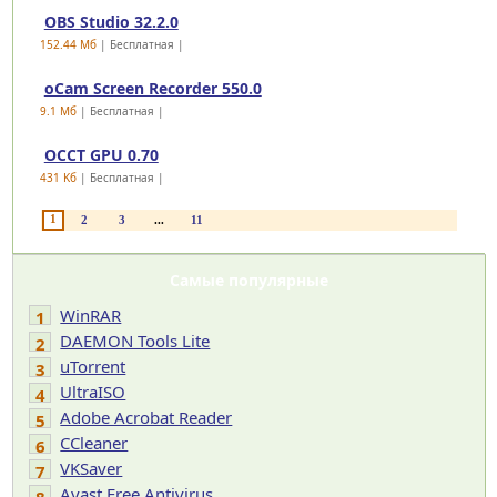
OBS Studio 32.2.0
152.44 Mб
| Бесплатная |
oCam Screen Recorder 550.0
9.1 Mб
| Бесплатная |
OCCT GPU 0.70
431 Kб
| Бесплатная |
1
2
3
...
11
Самые популярные
WinRAR
1
DAEMON Tools Lite
2
uTorrent
3
UltraISO
4
Adobe Acrobat Reader
5
CCleaner
6
VKSaver
7
Avast Free Antivirus