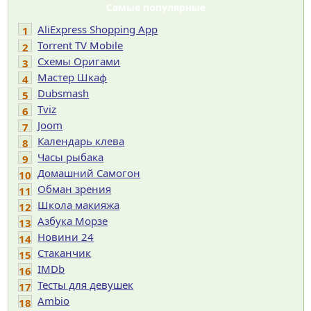
Самые популярные
AliExpress Shopping App
1
Torrent TV Mobile
2
Cхемы Оригами
3
Мастер Шкаф
4
Dubsmash
5
Tviz
6
Joom
7
Календарь клева
8
Часы рыбака
9
Домашний Самогон
10
Обман зрения
11
Школа макияжа
12
Азбука Морзе
13
Новини 24
14
Cтаканчик
15
IMDb
16
Тесты для девушек
17
Ambio
18