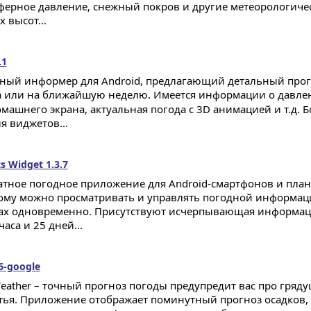
ферное давление, снежный покров и другие метеорологиче
 высот...
.1
ный информер для Android, предлагающий детальный прогн
а или на ближайшую неделю. Имеется информации о дав
омашнего экрана, актуальная погода с 3D анимацией и т.д. 
я виджетов...
s Widget 1.3.7
атное погодное приложение для Android-смартфонов и план
ому можно просматривать и управлять погодной информац
ах одновременно. Присутствуют исчерпывающая информаци
часа и 25 дней...
6-google
eather – точный прогноз погоды предупредит вас про гряд
тья. Приложение отображает поминутный прогноз осадков, 