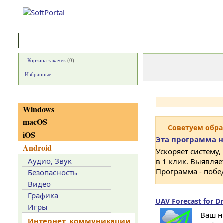
Программы
Статьи
Корзина закачек
(
0
)
Избранные
Категории
Windows
macOS
Советуем обр
iOS
Эта программа н
Android
Ускоряет систему,
Аудио, Звук
в 1 клик. Выявля
Программа - побе
Безопасность
Видео
Графика
UAV Forecast for Dr
Игры
Ваш н
Интернет, коммуникации