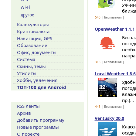
УФ-ин
Wi-Fi
ближа
другое
540
| Бесплатная |
Калькуляторы
OpenWeather 1.1.1
Криптовалюта
Беспл
Навигация, GPS
погод
Образование
необх
Офис, документы
направ
Система
316
| Бесплатная |
Скины, темы
Утилиты
Local Weather 1.8.6
Хобби, увлечения
Удобн
ТОП-100 для Android
погод
влажн
Сервисы
пр.)...
RSS ленты
443
| Бесплатная |
Архив
Ventusky 20.0
Добавить программу
Класс
Новые программы
осадки
О проекте