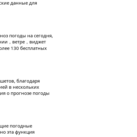
ские данные для
оз погоды на сегодня,
лении，ветре，виджет
Более 130 бесплатных
шетов, благодаря
ией в нескольких
я о прогнозе погоды
ущие погодные
но эта функция