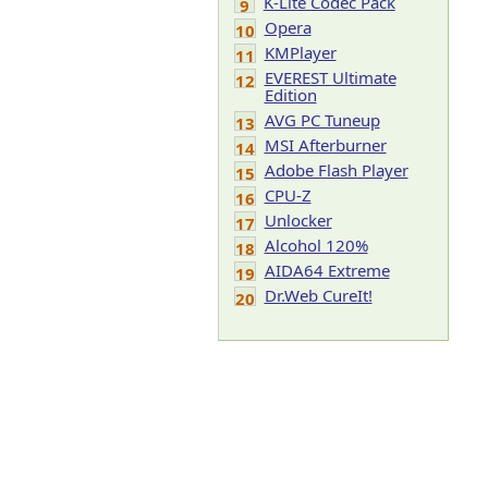
K-Lite Codec Pack
9
Opera
10
KMPlayer
11
EVEREST Ultimate
12
Edition
AVG PC Tuneup
13
MSI Afterburner
14
Adobe Flash Player
15
CPU-Z
16
Unlocker
17
Alcohol 120%
18
AIDA64 Extreme
19
Dr.Web CureIt!
20