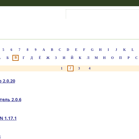
Войти на аккаунт
Зарегистрироваться
5
6
7
8
9
A
B
C
D
E
F
G
H
I
J
K
L
В
А
Б
Г
Д
Ё
Ж
З
И
Й
К
Л
М
Н
О
П
Р
С
2
1
3
4
 2.0.20
ель 2.0.6
 1.17.1
8