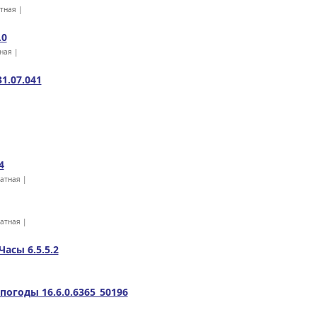
атная |
.0
ная |
1.07.041
4
латная |
латная |
асы 6.5.5.2
погоды 16.6.0.6365_50196