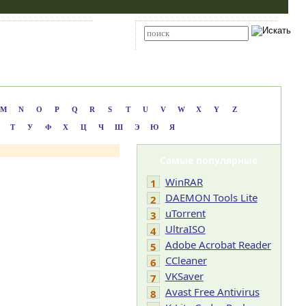
Карта сайта
RSS
Расширенный поиск
M
N
O
P
Q
R
S
T
U
V
W
X
Y
Z
Т
У
Ф
Х
Ц
Ч
Ш
Э
Ю
Я
Самые популярные
WinRAR
1
DAEMON Tools Lite
2
uTorrent
3
UltraISO
4
Adobe Acrobat Reader
5
CCleaner
6
VKSaver
7
Avast Free Antivirus
8