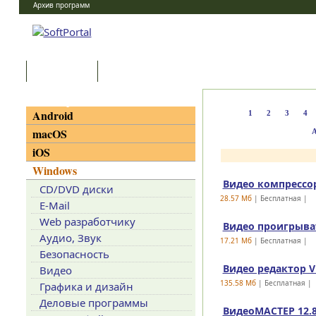
Архив программ
Программы
Статьи
Категории
Android
1
2
3
4
macOS
iOS
Windows
Видео компрессор
CD/DVD диски
28.57 Mб
| Бесплатная |
E-Mail
Web разработчику
Видео проигрыват
Аудио, Звук
17.21 Mб
| Бесплатная |
Безопасность
Видео редактор VN
Видео
135.58 Mб
| Бесплатная |
Графика и дизайн
Деловые программы
ВидеоМАСТЕР 12.