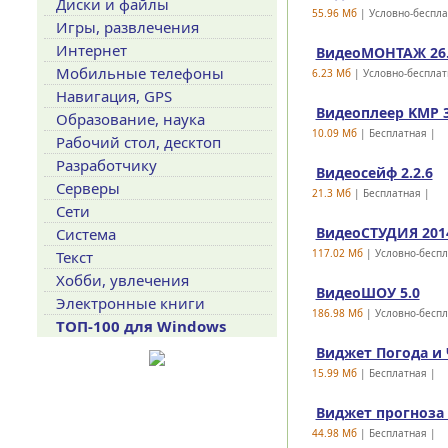
Диски и файлы
55.96 Mб
| Условно-беспл
Игры, развлечения
Интернет
ВидеоМОНТАЖ 26
Мобильные телефоны
6.23 Mб
| Условно-бесплат
Навигация, GPS
Видеоплеер KMP 3
Образование, наука
10.09 Mб
| Бесплатная |
Рабочий стол, десктоп
Разработчику
Видеосейф 2.2.6
Серверы
21.3 Mб
| Бесплатная |
Сети
ВидеоСТУДИЯ 201
Система
117.02 Mб
| Условно-бесп
Текст
Хобби, увлечения
ВидеоШОУ 5.0
Электронные книги
186.98 Mб
| Условно-бесп
ТОП-100 для Windows
Виджет Погода и Ч
15.99 Mб
| Бесплатная |
Виджет прогноза 
44.98 Mб
| Бесплатная |