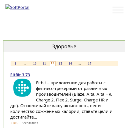
Программы
Статьи
Категории
Здоровье
12
1
...
10
11
13
14
...
17
FitBit 3.73
Fitbit – приложение для работы с
фитнесс-трекерами от различных
производителей (Blaze, Alta, Alta HR,
Charge 2, Flex 2, Surge, Charge HR и
др.). Отслеживайте вашу активность, вес и
количество сожженных калорий, ставьте цели и
достигайте...
2 410
| Бесплатная |