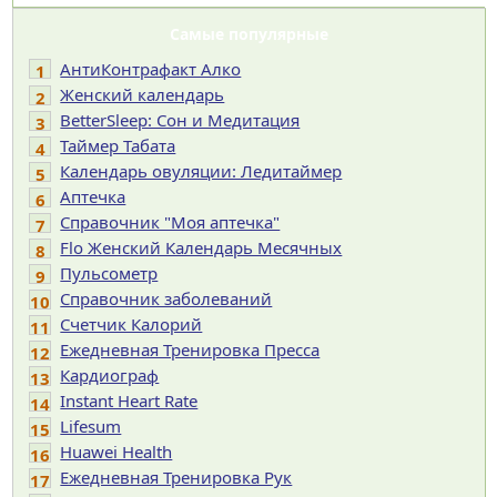
Самые популярные
АнтиКонтрафакт Алко
1
Женский календарь
2
BetterSleep: Сон и Медитация
3
Таймер Табата
4
Календарь овуляции: Ледитаймер
5
Аптечка
6
Справочник "Моя аптечка"
7
Flo Женский Календарь Месячных
8
Пульсометр
9
Справочник заболеваний
10
Счетчик Калорий
11
Ежедневная Тренировка Пресса
12
Кардиограф
13
Instant Heart Rate
14
Lifesum
15
Huawei Health
16
Ежедневная Тренировка Рук
17